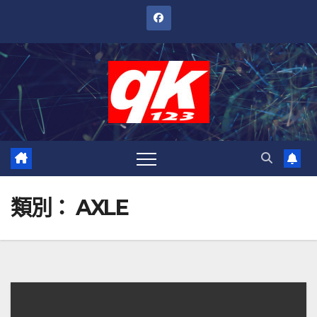
跳
至
內
容
類別：
AXLE