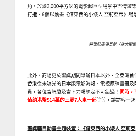
角，於逾2,000平方呎的電影超巨型場景中盡情遊
打造、9個以動畫《借東西的小矮人 亞莉亞蒂》場
.
新世紀廣場呈獻「放大聖
.
此外，商場更於聖誕期間舉辦日本以外、全亞洲首個
香港從未曝光的日本版電影海報、電視原稿畫冊及
貴，各位宮崎駿及吉卜力粉絲定不可錯過！
同時，
值約港幣$14萬的三菱7人車一部
等等，讓訪客一起
.
聖誕矚目動畫主題裝置：《借東西的小矮人
亞莉亞