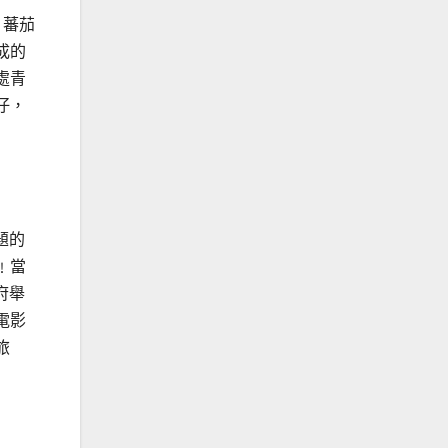
、蕃茄
成的
處青
仔，
題的
﹗當
府舉
電影
旅