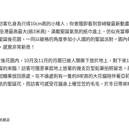
客化身為只得10cm高的小矮人﹗你會隨即看到宮崎駿最新動
全港最高最大(逾3米高)、滿載聖誕氣氛的紙巾盒上，仿似充當
聖誕後花園，一同以破格的角度參加小人國的的聖誕派對。園內
，感覺非常新奇！
後花園內，10月及11月的月曆已被人類撕下放於地上，剩下來1
誕的來臨！訪客可隨意拿起地上放著的幾支巨型鉛筆拍照留念。
起糖果放回原處。在不遠處則有一隻約8呎高的大花貓陪伴著亞
氛的聖誕花，而訪客可感受花貓身上暖笠笠的毛毛，於冬日帶來
術展品