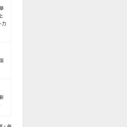
舉
上
卜力
版
新
。
根，每