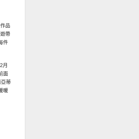
畫作品
導遊帶
每件
2月
前面
莉亞蒂
暖暖