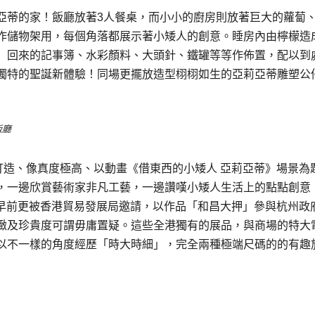
亞蒂的家！飯廳放著3人餐桌，而小小的廚房則放著巨大的蘿蔔
作儲物架用，每個角落都展示著小矮人的創意。睡房內由檸檬造
」回來的記事簿、水彩顏料、大頭針、鐵罐等等作佈置，配以到
獨特的聖誕新體驗！同場更擺放造型栩栩如生的亞莉亞蒂雕塑公
飯廳
打造、像真度極高、以動畫《借東西的小矮人 亞莉亞蒂》場景為
，一邊欣賞藝術家非凡工藝，一邊讚嘆小矮人生活上的點點創意
明早前更被香港貿易發展局邀請，以作品「和昌大押」參與杭州政
緻及珍貴度可謂毋庸置疑。這些全港獨有的展品，與商場的特大
以不一樣的角度經歷「時大時細」，完全兩種極端尺碼的的有趣