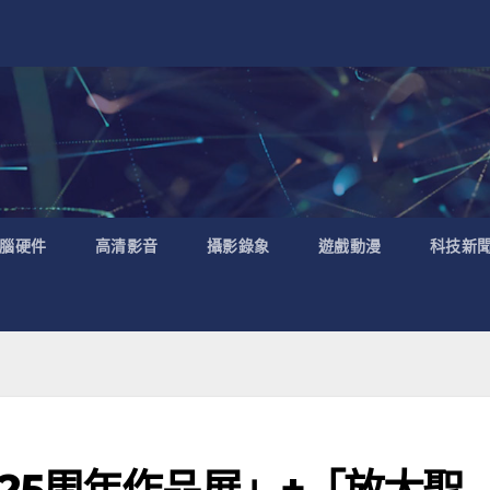
腦硬件
高清影音
攝影錄象
遊戲動漫
科技新
25周年作品展」+「放大聖