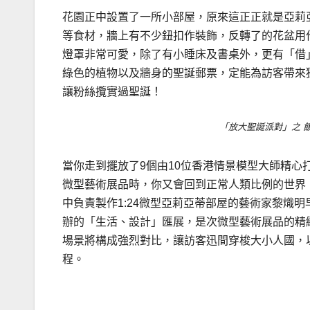
花園正中設置了一所小部屋，原來這正正就是亞莉
等食材，牆上有不少鈕扣作裝飾，反轉了的花盆用
燈罩非常可愛，除了有小睡床及書桌外，更有「借
綠色的植物以及牆身的聖誕郵票，定能為訪客帶來
讓粉絲攬實過聖誕！
「放大聖誕派對」之 
當你走到擺放了9個由10位香港情景模型大師精心
微型藝術展品時，你又會回到正常人類比例的世界
中負責製作1:24微型亞莉亞蒂部屋的藝術家黎熾
辦的「生活、設計」匯展，是次微型藝術展品的精
場景將構成強烈對比，讓訪客迅間穿梭大小人國，
程。
.