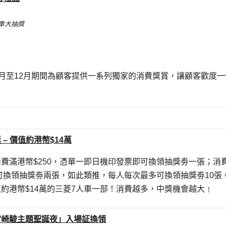
車大抽獎
月至12月期間為顧客提供一系列獨家的消費獎賞，讓顧客歡度一
獎
–
價值約港幣
$14
萬
費滿港幣$250，憑單一即日機印發票即可換領抽獎劵一張；消
即可換領抽獎劵兩張，如此類推，每人每次最多可換領抽獎劵10張
約港幣$14萬的三菱7人車一部！消費越多，中獎機會越大﹗
宮崎駿主題聖誕夜」入場証換領