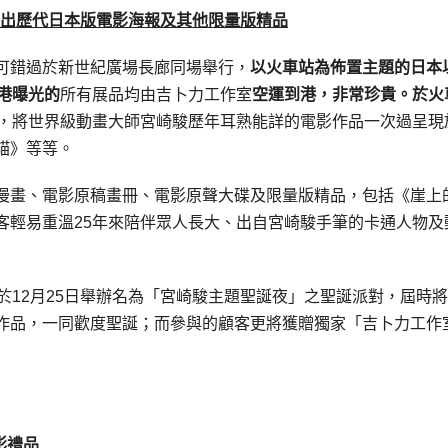
出歷代日本版電影海報及其他限量版精品
可錯過於新世紀廣場長廊同場舉行，
以火車站為佈置主題的日本
港曝光的
所有展品均由吉卜力工作室
空運到港，非常珍貴。於火
報，將世界級動畫大師宮崎駿歷年耳熟能詳的電影作品一次過呈現
貓》等等。
漫畫、電影原稿畫冊、電影原聲大碟及限量版精品，包括《崖上
客輕易重溫25年來陪伴眾人長大、出自宮崎駿手筆的卡通人物及
於12月25日舉辦名為「宮崎駿主題聖誕夜」之聖誕派對，屆時
作品，一同歡度聖誕；而參與的顧客更將獲贈獨家「吉卜力工作
影禮品