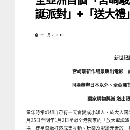
誕派對」+「送大禮
十二月 7, 2010
新世紀
宮崎駿
新作
場景跳出電影 
同場舉辦日本以外、全亞洲
獨家
購物獎賞
送出
童年時常幻想自己有一天會變成小矮人，於大人國
月25日至明年1月2日呈獻全港獨家的「放大聖誕
場一樓星際廳打造成集互動、玩樂及聖誕元素於一身