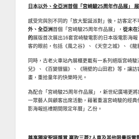
日本以外、全亞洲首個「
宮崎駿
25
周年作品展」
展
感受完與別不同的「放大聖誕派對」後，訪客定不
外、全亞洲
首個「宮崎駿25周年作品展」，
從未在
的
展版首次展出16套宮崎駿電影的日本版電影海
客的眼前，包括《風之谷》、《天空之城》、《龍
同時，古老火車站內展櫃更載有一系列絕版宮崎駿
兒》、《百變貍貓》、《隔壁的山田君》等，讓訪
畫，重拾童年的快樂時光。
為配合「宮崎駿25周年作品展」，新世紀廣場更將
一眾藝人與顧客出席活動，藉著重溫宮崎駿的經典
影海報巡禮期間限定年曆」乙份。
.
尊享獨家聖誕獎賞
贏取
三菱
7
人車及其他限量版電