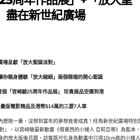
」盡在新世紀廣場
廣場呈獻「放大聖誕派對」
讓你親身體驗「放大縮細」
兩個極端的
開心聖誕
首個「宮崎駿
25
周年作品展」
珍貴展品
空運到港
限量版電影精品及港幣
$14
萬的
三菱
7
人車
內歷險一番，沒想到當年的夢想竟會成真！旺角新世紀廣場特別於
派對」，以宮崎駿最新動畫《借東西的小矮人 亞莉亞蒂》為藍本
的放大版後花園，訪客既可化身為動畫中只得10cm高的小矮