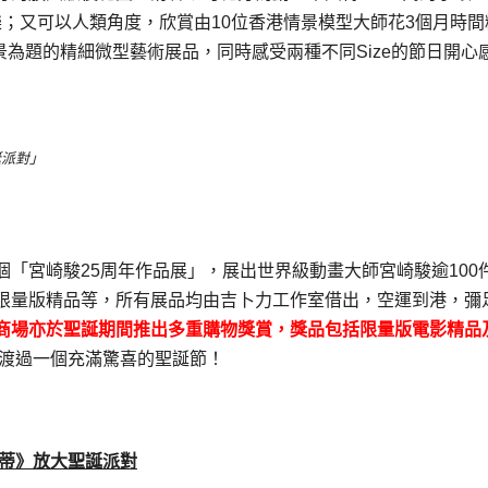
樂；又可以人類角度，欣賞由10位香港情景模型大師花3個月時間
景為題的精細微型藝術展品，同時感受兩種不同Size的節日開心
誕派對」
「宮崎駿25周年作品展」，展出世界級動畫大師宮崎駿逾100
限量版精品等，所有展品均由吉卜力工作室借出，空運到港，彌
商場亦於聖誕期間推出多重購物獎賞，獎品包括限量版電影精品
渡過一個充滿驚喜的聖誕節！
蒂》放大聖誕派對