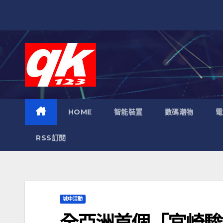
跳
至
內
容
HOME
智能裝置
數碼潮物
電
RSS訂閱
城中活動
全亞洲首個「宮崎駿