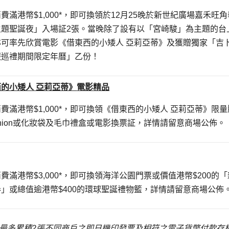
費滿港幣$1,000*，即可換領於12月25晚於新世紀廣場嘉禾旺角
主題聖誕夜」入場証2張。當晚除了設有以「宮崎駿」為主題的台
可率先欣賞電影《借東西的小矮人 亞莉亞蒂》及獲贈獨家「吉
報巡禮期間限定年曆」乙份！
西的小矮人
亞莉亞蒂》
電影精品
費滿港幣$1,000*，即可換領《借東西的小矮人 亞莉亞蒂》限量
或cushion或化妝袋及毛巾禮盒或電影換票証，詳情請留意商場公佈。
費滿港幣$3,000*，即可換領海洋公園門票或價值港幣$200的「
」或總值逾港幣$400的環球聖誕禮物籃，詳情請留意商場公佈
最多累積
2
張不同商戶之即日機印發票及相符之電子貨幣付款存