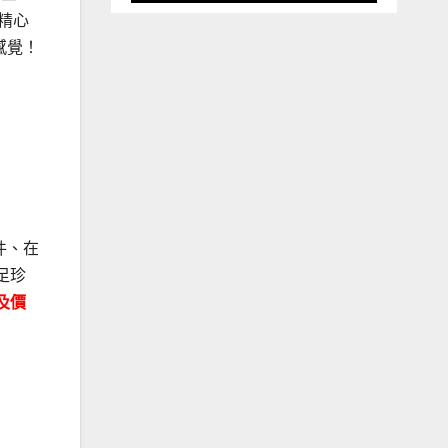
精心
感覺！
件、在
足珍
及價