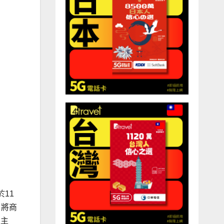
11
，將商
人主