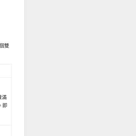
個雙
費滿
。即