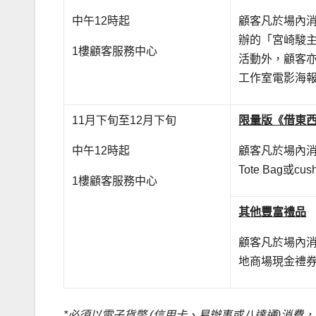
中午12時起
顧客凡於場內消
辦的「宮崎駿
1樓顧客服務中心
活動外，顧客亦
工作室電影海
11月下旬至12月下旬
限量版《借東
中午12時起
顧客凡於場內消
Tote Bag
1樓顧客服務中心
其他豐富禮品
顧客凡於場內消
地商場現金禮券
*
必須以
電子貨幣
(
信用卡、易辦事或八達通
)
消費，