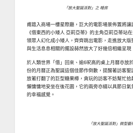
「放大聖誕派對」之 睡房
甫踏入商場一樓星際廳，巨大的電影場景佈置將讓訪
《借東西的小矮人 亞莉亞蒂》的主角亞莉亞蒂站在
領眾人幻化成小矮人，齊齊跳出電影，走進放大版
與生活息息相關的擺設赫然放大了好幾倍相繼呈現
於人類世界「借」回來、逾6呎高的桌上月曆亦放於
份的月曆正為聖誕這個佳節作倒數，提醒著訪客聖
放著打翻了的巨型糖果樽，貪玩的訪客不妨幫忙拾
懶慵慵地安坐在後花園，它的兩旁亦綴以具節日氣
的幸福感覺。
.
「放大聖誕派對」微型藝