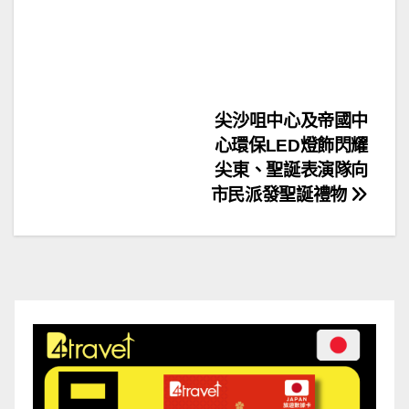
文
尖沙咀中心及帝國中
心環保LED燈飾閃耀
章
尖東、聖誕表演隊向
導
市民派發聖誕禮物
覽