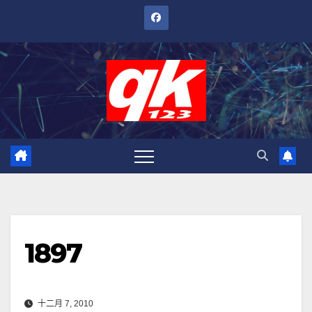
跳
至
內
容
1897
十二月 7, 2010