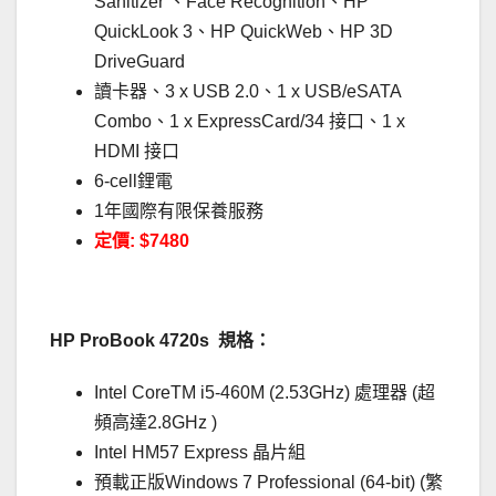
Sanitizer 、Face Recognition、HP
QuickLook 3、HP QuickWeb、HP 3D
DriveGuard
讀卡器、3 x USB 2.0、1 x USB/eSATA
Combo、1 x ExpressCard/34 接口、1 x
HDMI 接口
6-cell鋰電
1年國際有限保養服務
定價: $7480
HP ProBook 4720s 規格：
Intel CoreTM i5-460M (2.53GHz) 處理器 (超
頻高達2.8GHz )
Intel HM57 Express 晶片組
預載正版Windows 7 Professional (64-bit) (繁