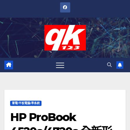
跳
至
內
容
筆電/平板電腦/準系統
HP ProBook