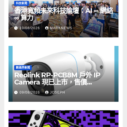
科技新聞
香港寬頻未來科技論壇：AI ∞ 網絡
∞ 算力
10/08/2026
MARKNEWS
數碼界新聞
Reolink RP-PCB8M 戶外 IP
Camera 現已上市，售價
HK$722
09/08/2026
JOSEPH