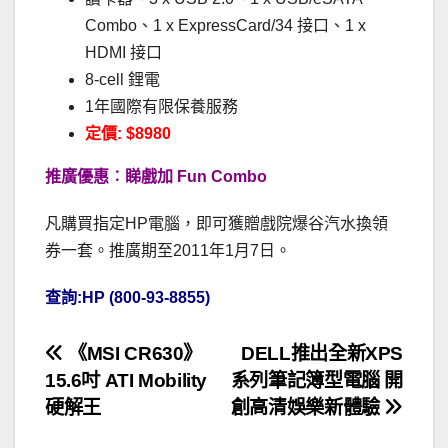
Combo、1 x ExpressCard/34 接口、1 x
HDMI 接口
8-cell 鋰電
1年國際有限保養服務
定價: $8980
推廣優惠︰睇戲加 Fun Combo
凡購買指定HP電腦，即可獲贈戲院爆谷汽水換領
券一套。推廣期至2011年1月7日。
查詢:HP (800-93-8855)
文
《MSI CR630》
DELL推出全新XPS
15.6吋 ATI Mobility
系列筆記簿型電腦 開
章
硬解王
創高清娛樂新體驗
導