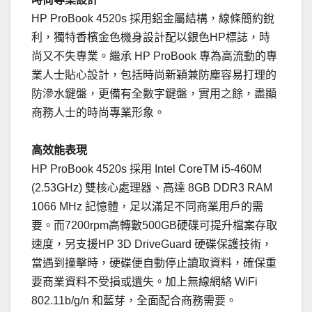
HP ProBook 4520s 採用鋁金屬結構，線條簡約銳
利，獨特香檳金色機身設計配以銀色HP標誌，時
尚又不失專業。繼承 HP ProBook 專為高流動的專
業人士貼心設計，包括時尚新穎兼防塵容易打理的
防滲水鍵盤，更備有全數字鍵盤，實用之餘，盡顯
商務人士的時尚專業形象。
高效能表現
HP ProBook 4520s 採用 Intel CoreTM i5-460M
(2.53GHz) 雙核心處理器、高達 8GB DDR3 RAM
1066 MHz 記憶體，足以滿足不同商業用戶的需
要。而7200rpm高轉數500GB硬碟可提升檔案存取
速度，另支援HP 3D DriveGuard 硬碟保護技術，
當遇到撞擊時，硬碟便自動停止讀取資料，確保重
要商業資料不受損或遺失。加上無線網絡 WiFi
802.11b/g/n 和藍芽，全面配合商務需要。