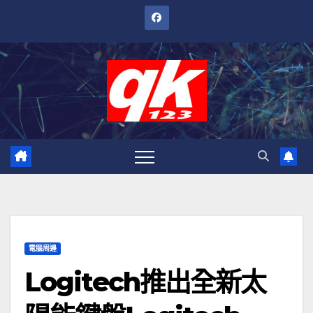
跳
至
內
容
電腦周邊
Logitech推出全新太