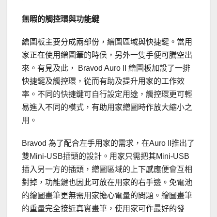
無暇的觸控環與功能鍵
繪圖板主要分成兩部份，繒圖區域與快捷鍵。當用
家正在使用繒圖筆的時侯，另外一隻手便可騰空出
來。有見及此， Bravod Auro II 繪圖板加設了一排
快捷鍵及觸控環，從而有助及提升用家的工作效
率。不同的快捷鍵可自行設定用途，觸控環更可輕
易進入不同的模式，有助用家繒圖時作放大縮小之
用。
Bravod 為了配合左手用家的需求，在Auro II推出了
雙Mini-USB插頭的設計。用家只需把其Mini-USB
插入另一方的插頭，繒圖區域的上下感應便會互相
對掉，功能鍵也因此可放在用家的右手邊。免電池
的繪圖畫筆更無需用家擔心電量的問題。繪圖畫筆
的重量完全接近真實畫筆，使用家可作最好的發