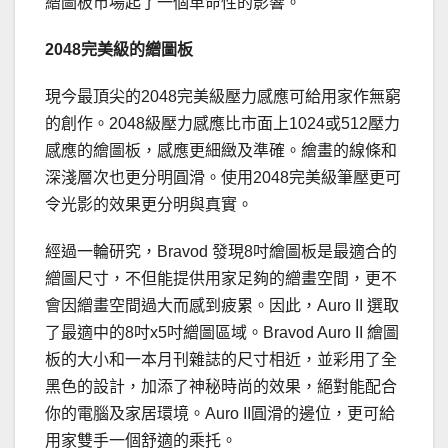
繒圖板市場起了一個革命性的影響。
2048
完美級的繒圖板
現今最頂尖的2048完美級壓力感應可給用家作無窮
的創作。2048級壓力感應比市面上1024或512壓力
感應的繪圖板，感應更細緻及準確。繪畫的線條和
深淺層次也更分明圓滑。使用2048完美級筆壓更可
令光影的效果更分明與真實。
經過一輪研究，Bravod 發現8吋繪圖板是最適合的
繒圖尺寸，不但能提供用家足夠的繒畫空間，更不
會因繒畫空間過大而感到疲累。因此，Auro II 選取
了最適中的8吋x5吋繒圖區域。Bravod Auro II 繪圖
板的大小和一本月刊雜誌的尺寸相近，並彩用了全
黑色的設計，加添了神秘時尚的效果，絕對能配合
你的電腦及家居環境。Auro II圓滑的邊位，更可給
用家雙手一個舒適的乘托。