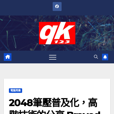
跳
至
內
容
電腦周邊
2048筆壓普及化，高