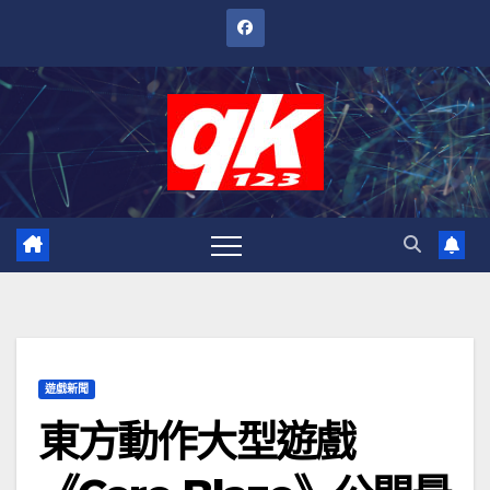
跳
至
內
容
遊戲新聞
東方動作大型遊戲