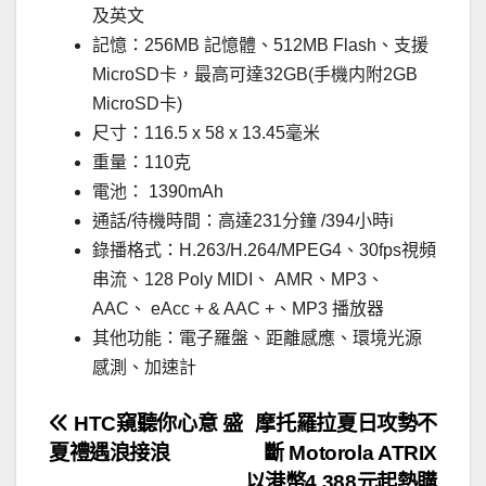
及英文
記憶：256MB 記憶體、512MB Flash、支援
MicroSD卡，最高可達32GB(手機内附2GB
MicroSD卡)
尺寸：116.5 x 58 x 13.45毫米
重量：110克
電池： 1390mAh
通話/待機時間：高達231分鐘 /394小時i
錄播格式：H.263/H.264/MPEG4、30fps視頻
串流、128 Poly MIDI、 AMR、MP3、
AAC、 eAcc + & AAC +、MP3 播放器
其他功能：電子羅盤、距離感應、環境光源
感測、加速計
文
HTC窺聽你心意 盛
摩托羅拉夏日攻勢不
夏禮遇浪接浪
斷 Motorola ATRIX
章
以港幣4,388元起熱購