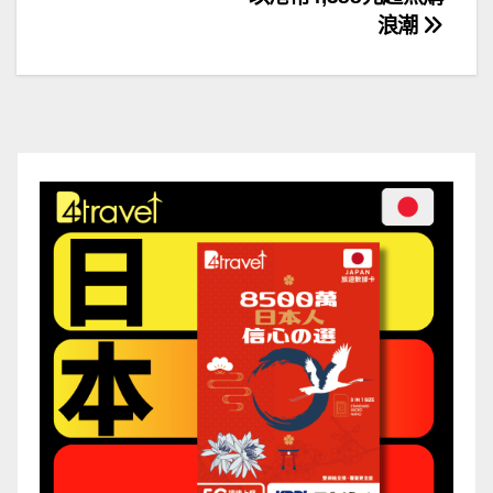
導
浪潮
覽