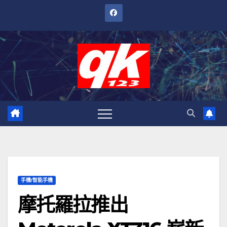
跳
至
內
容
手機/智能手機
摩托羅拉推出