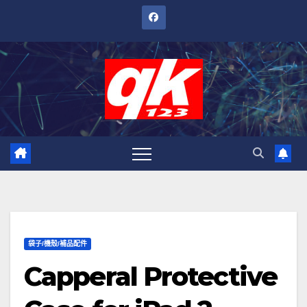
跳
至
內
容
袋子/機殼/補品配件
Capperal Protective