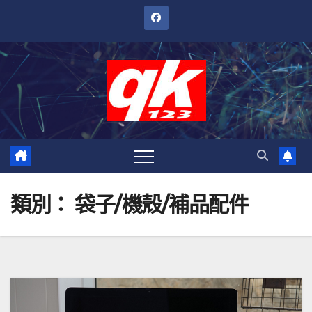
跳
至
內
容
類別：
袋子/機殼/補品配件