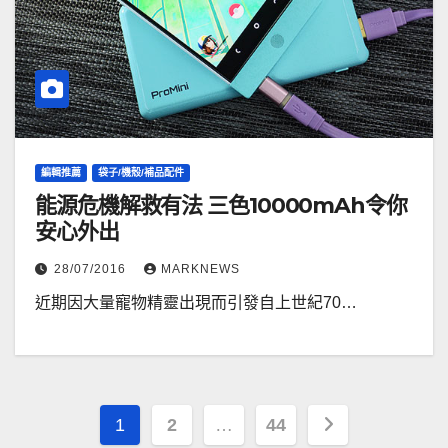
編輯推薦
袋子/機殼/補品配件
能源危機解救有法 三色10000mAh令你
安心外出
28/07/2016
MARKNEWS
近期因大量寵物精靈出現而引發自上世紀70…
文
1
2
…
44