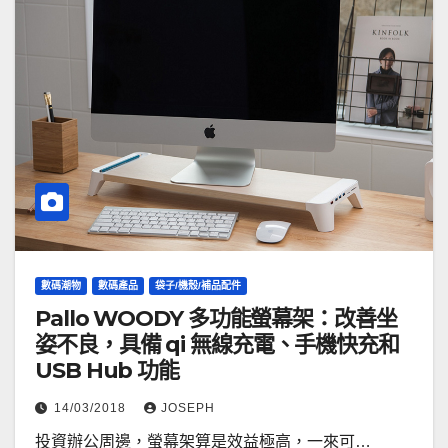
數碼潮物
數碼產品
袋子/機殼/補品配件
Pallo WOODY 多功能螢幕架：改善坐
姿不良，具備 qi 無線充電、手機快充和
USB Hub 功能
14/03/2018
JOSEPH
投資辦公周邊，螢幕架算是效益極高，一來可…