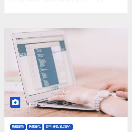
數碼潮物
數碼產品
袋子/機殼/補品配件