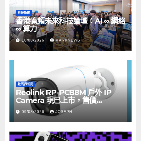
科技新聞
香港寬頻未來科技論壇：AI ∞ 網絡
∞ 算力
10/08/2026
MARKNEWS
數碼界新聞
Reolink RP-PCB8M 戶外 IP
Camera 現已上市，售價
HK$722
09/08/2026
JOSEPH