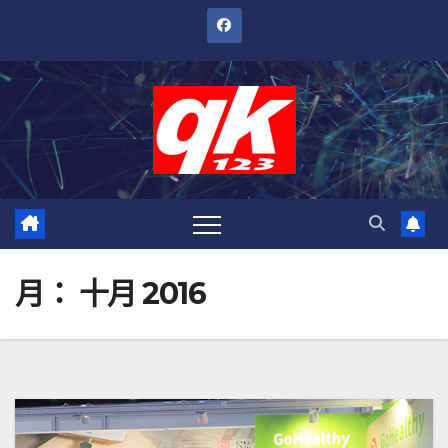
跳
至
內
容
月：
十月 2016