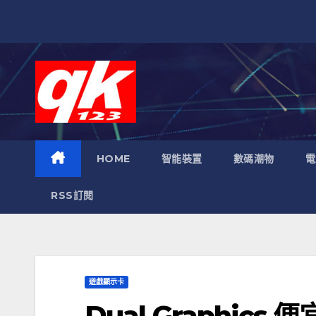
跳
至
內
容
HOME
智能裝置
數碼潮物
電
RSS訂閱
遊戲顯示卡
Dual Graphics 便