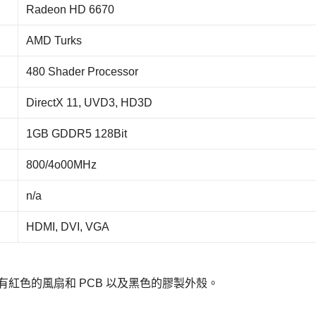
Radeon HD 6670
AMD Turks
480 Shader Processor
DirectX 11, UVD3, HD3D
1GB GDDR5 128Bit
800/4o00MHz
n/a
HDMI, DVI, VGA
，擁有紅色的風扇和 PCB 以及黑色的膠製外殼。