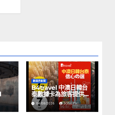
數碼界新聞
B4travel 中澳日韓台
l
泰數據卡為旅客提供無
縫網絡體驗
04/08/2026
JOSEPH