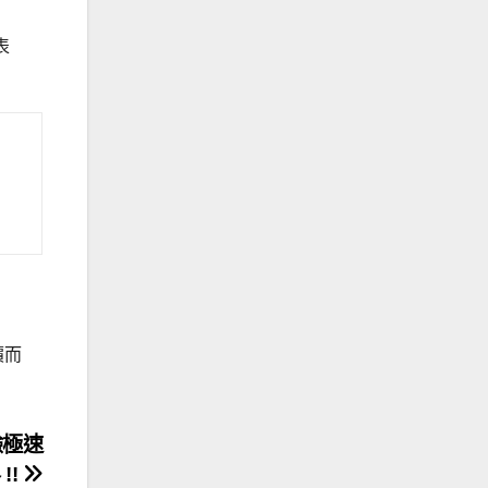
表
價而
體驗極速
!!