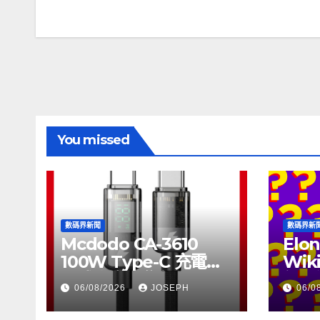
章
導
覽
You missed
數碼界新聞
數碼界新
Mcdodo CA-3610
Elon
100W Type-C 充電線
Wik
正式上市，售價
個月
06/08/2026
JOSEPH
06/0
HK$115