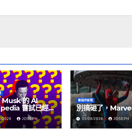
聞
 Musk 的 AI
數碼界新聞
ipedia 嘗試已經幾
別搞砸了，Marve
沒有更新了
8/2026
JOSEPH
05/08/2026
JOSEPH