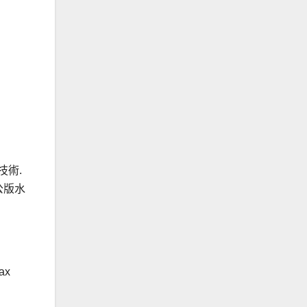
等技術.
在公版水
ax