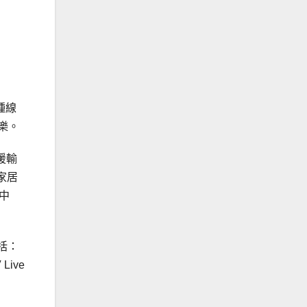
種線
音樂。
援輸
家居
中
包括：
 Live