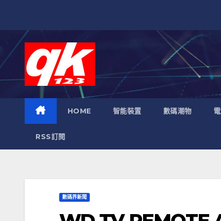
跳
至
內
容
HOME
智能裝置
數碼潮物
電
RSS訂閱
數碼界新聞
WD TV REMOTE 