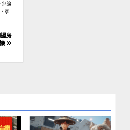
。無論
，家
把握房
先機