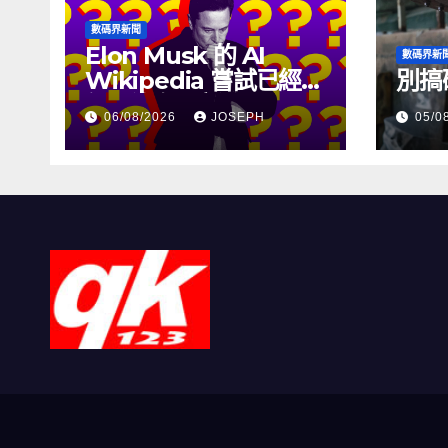
數碼界新聞
Elon Musk 的 AI
數碼界新
Wikipedia 嘗試已經幾
別搞
個月沒有更新了
06/08/2026
JOSEPH
05/0