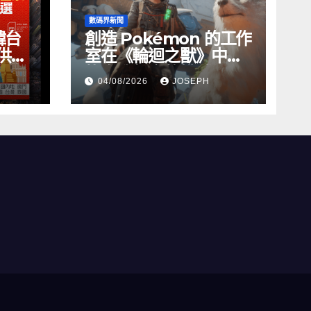
數碼界新聞
韓台
創造 Pokémon 的工作
供無
室在《輪迴之獸》中尋
找自我聲音的挑戰
04/08/2026
JOSEPH