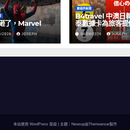
數碼界新聞
B4travel 中澳日
聞
砸了，Marvel
泰數據卡為旅客提
縫網絡體驗
8/2026
JOSEPH
04/08/2026
JOSEPH
本站使用 WordPress 架設
|
主題：Newsup由
Themeansar
製作