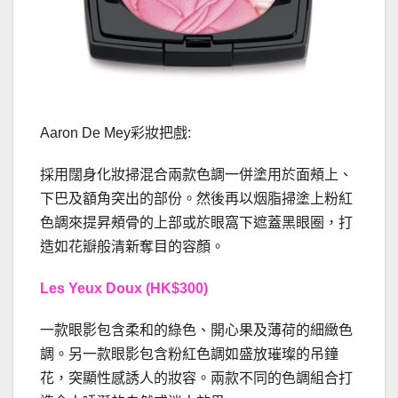
Aaron De Mey彩妝把戲:
採用闊身化妝掃混合兩款色調一併塗用於面頰上、
下巴及額角突出的部份。然後再以烟脂掃塗上粉紅
色調來提昇頰骨的上部或於眼窩下遮蓋黑眼圈，打
造如花瓣般清新奪目的容顏。
Les Yeux Doux
(HK$300)
一款眼影包含柔和的綠色、開心果及薄荷的細緻色
調。另一款眼影包含粉紅色調如盛放璀璨的吊鐘
花，突顯性感誘人的妝容。兩款不同的色調組合打