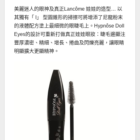
美麗迷人的眼神及真正Lancôme 娃娃的造型… 以
其獨有「 I」 型圓錐形的掃擦可將增添了尼龍粉末
的液體配方塗上最細微的眼睫毛上。Hypnôse Doll
Eyes的設計可重新打做真正娃娃眼妝：睫毛邊顯注
豐厚濃密、精細、增長、捲曲及閃爍亮麗，讓眼睛
明顯擴大更顯精神。