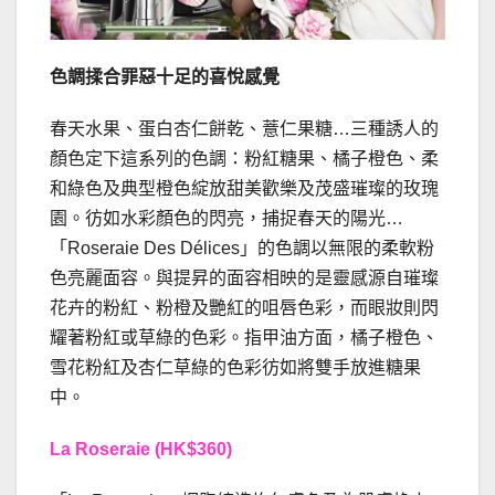
色調揉合罪惡十足的喜悅感覺
春天水果、蛋白杏仁餅乾、薏仁果糖…三種誘人的
顏色定下這系列的色調：粉紅糖果、橘子橙色、柔
和綠色及典型橙色綻放甜美歡樂及茂盛璀璨的玫瑰
園。彷如水彩顏色的閃亮，捕捉春天的陽光…
「Roseraie Des Délices」的色調以無限的柔軟粉
色亮麗面容。與提昇的面容相映的是靈感源自璀璨
花卉的粉紅、粉橙及艷紅的咀唇色彩，而眼妝則閃
耀著粉紅或草綠的色彩。指甲油方面，橘子橙色、
雪花粉紅及杏仁草綠的色彩彷如將雙手放進糖果
中。
La
Roseraie
(HK$360)