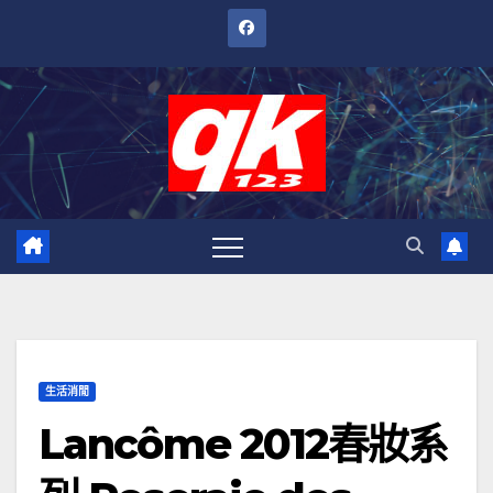
跳
至
內
容
生活消閒
Lancôme 2012春妝系