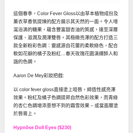
這個春季，Color Fever Gloss以由草本植物成份及
薰衣草香氛提煉的配方展示其天然的一面。令人唾
涎浴滴的糖果，蘊含豐富甜杏油的質感，達至深層
保護、滋潤及潤澤雙唇。其極緻亮澤的配方打造三
款全新粉彩色調：靈感源自花蕾的柔軟綠色，配合
軟如花瓣的橘子及粉紅…春天玫瑰花園演繹醉人和
諧的色調。
Aaron De Mey彩妝把戲:
以 color fever gloss直接塗上咀唇，締造性感亮澤
效果。粉紅及橘子色調提昇自然色彩效果，而青綠
的杏仁色調增添意想不到的霜雪效果 – 或當面層塗
於唇膏上。
Hypnôse Doll Eyes
($230)