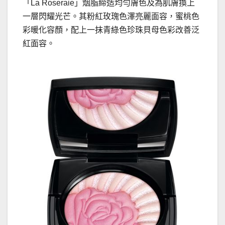
「La Roseraie」烟脂締造均勻膚色及為肌膚換上
一層閃耀光芒。其粉紅玫瑰色澤亮麗面容，蜜桃色
彩暖化容顏，配上一抹青綠色珍珠貝母色彩改善泛
紅面容。