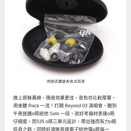
附送百寶盒有各式耳具
換上原裝黃綿，隔音效果更佳，音色亦比較厚實，
用來聽 Rock 一流！打開 Beyond 03 演唱會，聽到
午夜迷牆o既結他 Solo 一段，就好考器材表達o既
仔細度，而535 o既三單元設計，帶出強而有力o既
低音之餘，同時好清晰表達電子結他彈o既每一