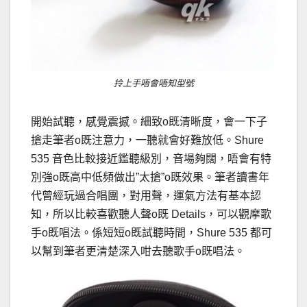
拎上手唔會唔知型號
開始試聽，感覺震撼。細致o既清晰度，會一下子
搶走筆者o既注意力，一聽就會好難放低。Shure
535 音色比較接近鑑聽級別，音場夠闊，唔會有特
別強o既高中低頻做出”太搶”o既效果。筆者讀書年
代曾經玩過合唱團，對用聲，運氣方法有基本認
知，所以比較喜歡聽人聲o既 Details，可以觀摩歌
手o既唱法。係短短o既試聽時間，Shure 535 都可
以幫到筆者更清楚深入咁去聽歌手o既唱法。