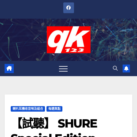
跳
至
內
容
喇叭耳機收音咪及組合
每週焦點
【試聽】 SHURE