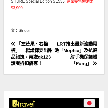
SHURE Special Edition SE535
建議零售價港幣
$3,900
.
文：Strider
文
「左芒果、右榴
LRT推出最新流動電
槤」→ 楊證樺耍出甜
池「Mophie」及抗輻
章
品絕技，再送qk123
射手機保護殼
導
讀者折扣優惠！
「Pong」
覽