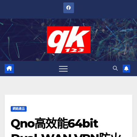
跳
至
內
容
網絡產品
Qno高效能64bit