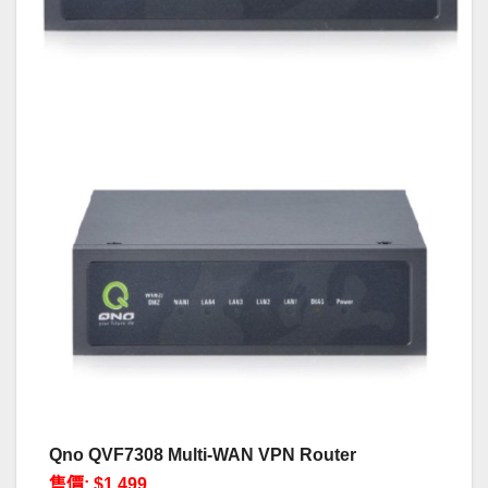
Qno QVF7308 Multi-WAN VPN Router
售價: $1,499