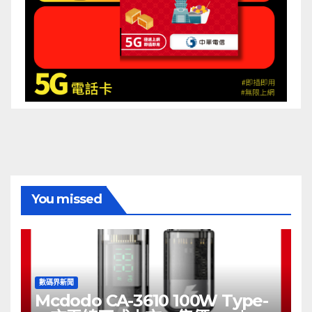
You missed
數碼界新聞
Mcdodo CA-3610 100W Type-