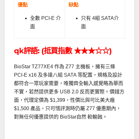
優點
缺點
全數 PCI-E 介
只有 4組 SATA介
面
面
qk評語: (抵買指數 ★★★☆☆)
BioStar TZ77XE4 作為 Z77 主機板，擁有三條
PCI-E x16 及多達八組 SATA 等配置，規格及設計
都符合一眾玩家需要，唯獨齊全輸入感覺略為華而
不實，若然提供更多 USB 2.0 反而更實際。價錢方
面，代理定價為 $1,399，性價比與可比美大廠
$1,500 產品，只可惜評測時仍屬 Z77 優惠期內，
對無任何優惠提供的 BioStar自然 較輸蝕。