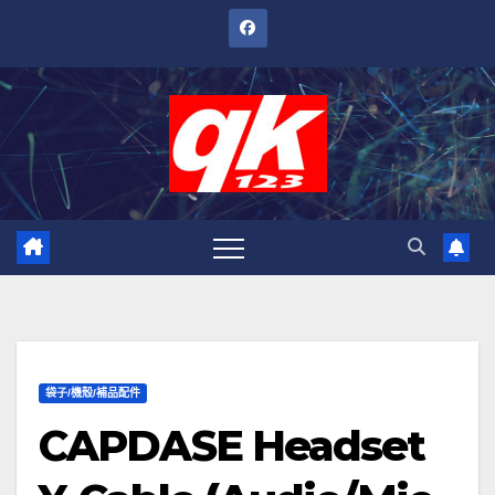
跳
至
內
容
袋子/機殼/補品配件
CAPDASE Headset