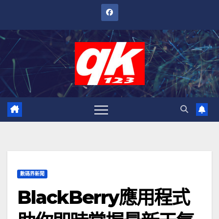
跳
至
內
容
數碼界新聞
BlackBerry應用程式