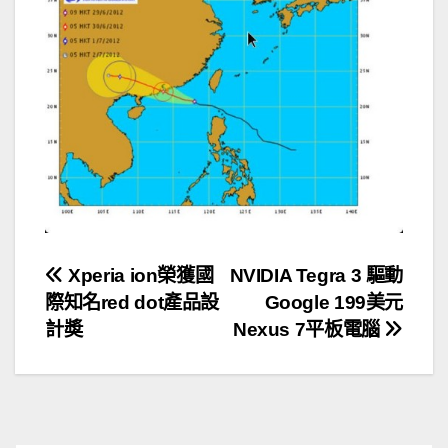
文
Xperia ion榮獲國
NVIDIA Tegra 3 驅動
際知名red dot產品設
Google 199美元
章
計奬
Nexus 7平板電腦
導
覽