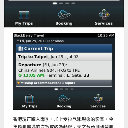
香港現正踏入雨季，加上受拉尼娜現象的影響，今
年颱風襲港的次數或較為頻密。天文台預測熱帶風