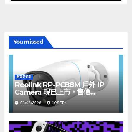
You missed
數碼界新聞
Reolink RP-PCB8M 戶外 IP
Camera 現已上市，售價
HK$722
09/08/2026
JOSEPH