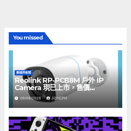
You missed
數碼界新聞
Reolink RP-PCB8M 戶外 IP
Camera 現已上市，售價
HK$722
09/08/2026
JOSEPH