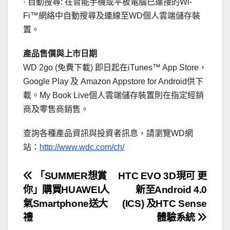
· 自動搜尋: 在智能手機或平板電腦已連接的Wi-
Fi™網絡中自動搜尋及連線至WD個人雲端儲存裝
置。
產品售價與上市日期
WD 2go (免費下載) 即日起在iTunes™ App Store，
Google Play 及 Amazon Appstore for Android供下
載。My Book Live個人雲端儲存裝置則在指定經銷
商及零售商銷售。
查詢各種產品資訊與投資者訊息，請瀏覽WD網
站：
http://www.wdc.com/ch/
文
「SUMMER想賞
HTC EVO 3D現可 更
你」購買HUAWEI人
新至Android 4.0
章
氣Smartphone送大
(ICS) 及HTC Sense
導
禮
體驗系統