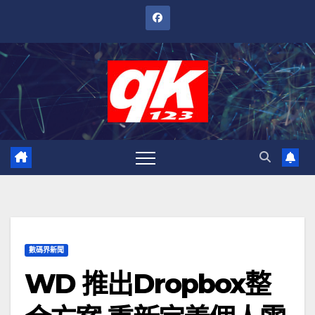
跳
至
內
容
數碼界新聞
WD 推出Dropbox整