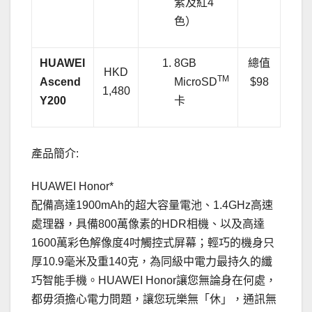
紫及紅4
色）
HUAWEI
8GB
總值
HKD
TM
Ascend
MicroSD
$98
1,480
Y200
卡
產品簡介:
HUAWEI Honor*
配備高達1900mAh的超大容量電池、1.4GHz高速
處理器，具備800萬像素的HDR相機、以及高達
1600萬彩色解像度4吋觸控式屏幕；輕巧的機身只
厚10.9毫米及重140克，為同級中電力最持久的纖
巧智能手機。HUAWEI Honor讓您無論身在何處，
都毋須擔心電力問題，讓您玩樂無「休」，通訊無