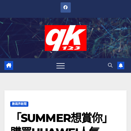
跳
至
內
容
數碼界新聞
「SUMMER想賞你」