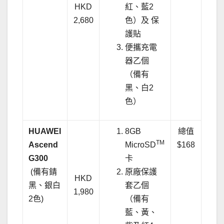
HKD
紅、藍2
2,680
色）及 保
護貼
便攜充電
器乙個
（備有
黑、白2
色）
HUAWEI
8GB
總值
TM
Ascend
MicroSD
$168
G300
卡
(備有錆
原廠保護
HKD
黑、銀白
套乙個
1,980
2色)
（備有
藍、黃、