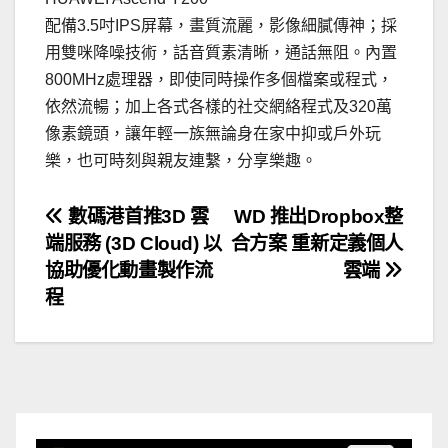
配備3.5吋IPS屏幕，畫質流麗，影像細膩傳神；採
用雙咪降噪技術，話音質素清晰，通話無阻。內置
800MHz處理器，即使同時操作多個檔案或程式，
依然流暢；加上各式各樣的社交網絡程式及320萬
像素鏡頭，讓年輕一族無論身在家中抑或戶外玩
樂，也可時刻與親友連繫，分享樂趣。
文
數碼港首推3D 雲
WD 推出Dropbox整
端服務 (3D Cloud) 以
合方案 重新定義個人
章
協助優化動畫製作流
雲端
導
程
覽