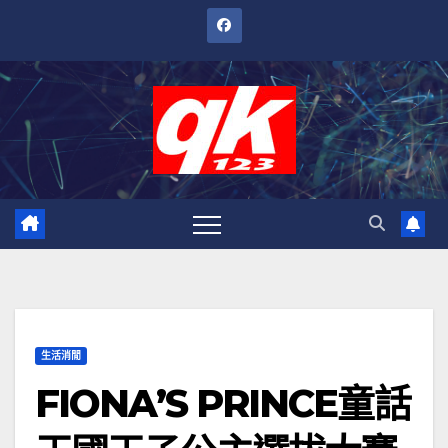
跳
至
內
容
生活消閒
FIONA’S PRINCE童話