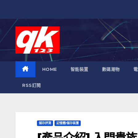
跳
至
內
容
HOME
智能裝置
數碼潮物
電
RSS訂閱
儲存評測
記憶體/儲存裝置
[產品介紹] 入門貴族 – 