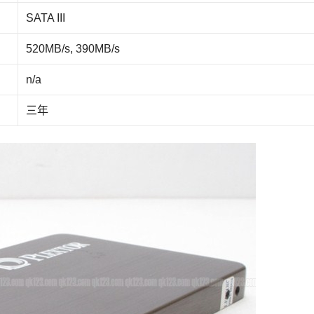
SATA III
520MB/s, 390MB/s
n/a
三年