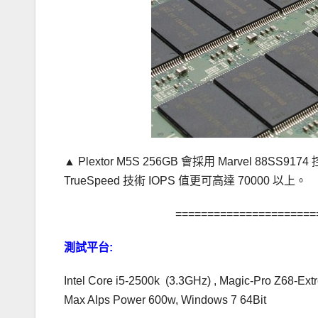
▲ Plextor M5S 256GB 會採用 Marvel 88S
TrueSpeed 技術 IOPS 值更可高達 70000 以上。
======================
測試平台:
Intel Core i5-2500k (3.3GHz) , Magic-Pro Z68-Ex
Max Alps Power 600w, Windows 7 64Bit