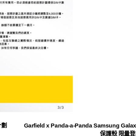
計劃
Garfield x Panda-a-Panda Samsung Gala
保護殼 限量