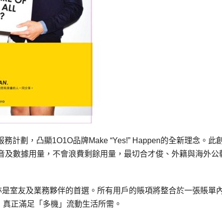
劃，凸顯1O1O品牌Make “Yes!” Happen的全新理念。此
音及數據用量，不會浪費剩餘用量，最切合才俊、外籍與海外公
，亦是室友及業務夥伴的首選。所有用戶的賬項將整合於一張賬單
，真正滿足「多機」流動生活所需。