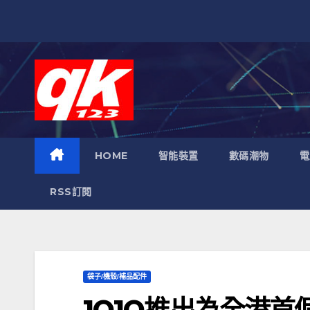
跳
至
內
容
HOME
智能裝置
數碼潮物
電
RSS訂閱
袋子/機殼/補品配件
1O1O推出為全港首