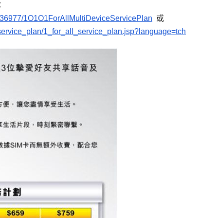
：
936977/1O1O1ForAllMultiDeviceServicePlan
或
_service_plan/1_for_all_service_plan.jsp?language=tch