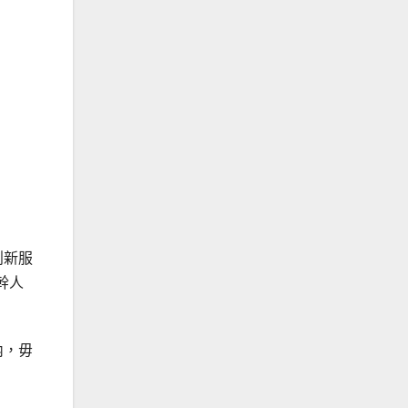
創新服
幹人
內，毋