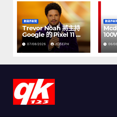
數碼界新聞
數碼界新
Trevor Noah 將主持
Mcd
Google 的 Pixel 11 推
100
介活動
正式
07/08/2026
JOSEPH
06/0
HK$