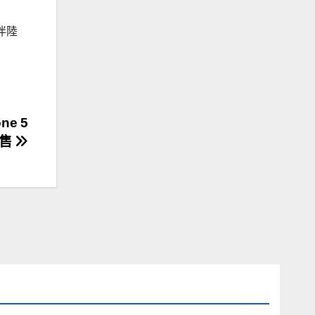
夥伴陸
e 5
開售