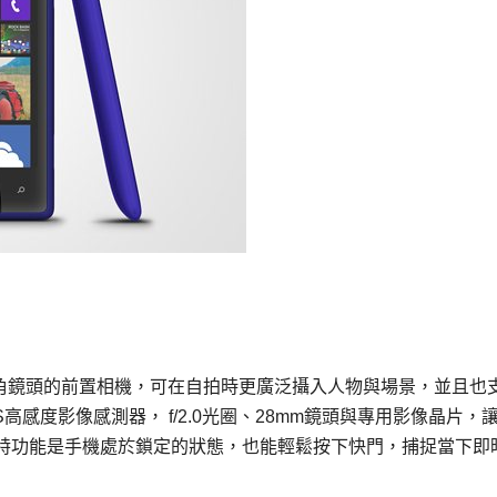
8度廣角鏡頭的前置相機，可在自拍時更廣泛攝入人物與場景，並且也
S高感度影像感測器， f/2.0光圈、28mm鏡頭與專用影像晶片，
特功能是手機處於鎖定的狀態，也能輕鬆按下快門，捕捉當下即