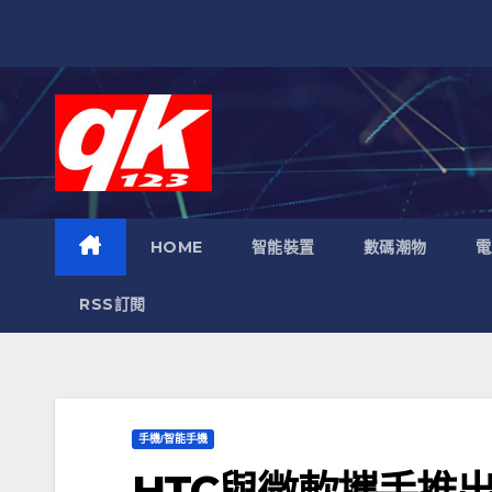
跳
至
內
容
HOME
智能裝置
數碼潮物
電
RSS訂閱
手機/智能手機
HTC與微軟攜手推出W