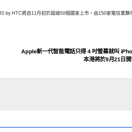
 Phone 8S by HTC將自11月初於超過50個國家上市，由150家電信業
Apple新一代智能電話只得 4 吋螢幕就叫 iPhon
本港將於9月21日