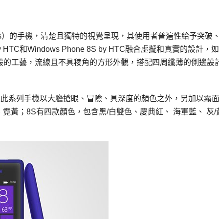
e Tiles）的手機，清楚且獨特的視覺呈現，其使用者普遍性給予突破
y HTC和Windows Phone 8S by HTC融合虛擬和真實的設計，
S如雕塑般的工藝，流線且不具稜角的方形外觀，搭配四周纖薄的側邊設
HTC的此系列手機以大膽搶眼、冒險、具深度的顏色之外，另加以霧
、霓黃；8S有四款顏色，包含黑/白雙色、慶典紅、 海軍藍、 灰/