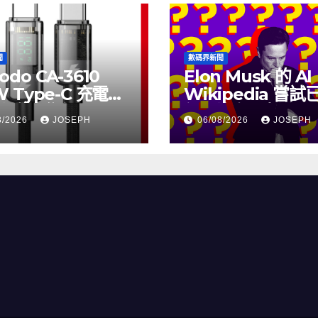
聞
數碼界新聞
odo CA-3610
Elon Musk 的 AI
W Type-C 充電線
Wikipedia 嘗
上市，售價
個月沒有更新了
8/2026
JOSEPH
06/08/2026
JOSEPH
115