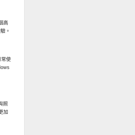
兩個高
體驗。
日常使
dows
影與照
得更加