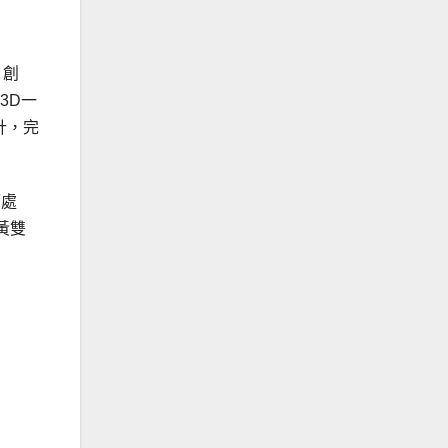
、創
如3D一
計，完
面處
黃雙