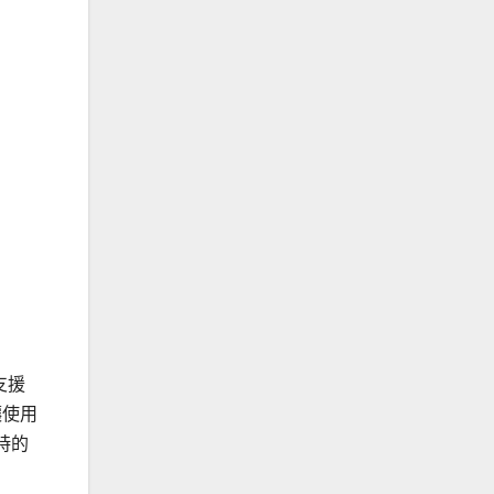
支援
讓使用
時的