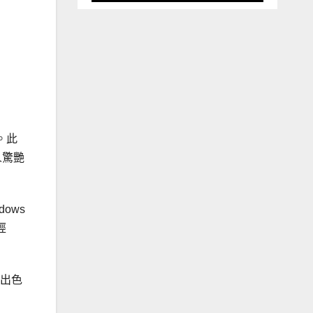
。此
人驚艷
dows
經
的出色