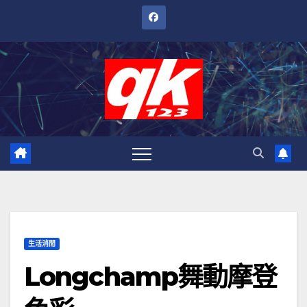
跳
至
內
容
生活消閒
Longchamp舞動摩登