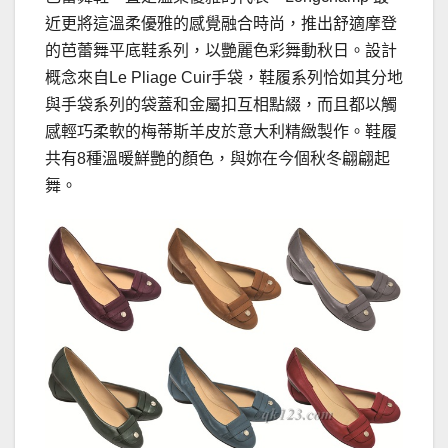
近更將這溫柔優雅的感覺融合時尚，推出舒適摩登
的芭蕾舞平底鞋系列，以艷麗色彩舞動秋日。設計
概念來自Le Pliage Cuir手袋，鞋履系列恰如其分地
與手袋系列的袋蓋和金屬扣互相點綴，而且都以觸
感輕巧柔軟的梅蒂斯羊皮於意大利精緻製作。鞋履
共有8種溫暖鮮艷的顏色，與妳在今個秋冬翩翩起
舞。