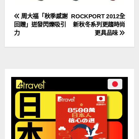
文
周大福「秋季感謝
ROCKPORT 2012全
回贈」迸發閃爍吸引
新秋冬系列更趨時尚
章
力
更具品味
導
覽