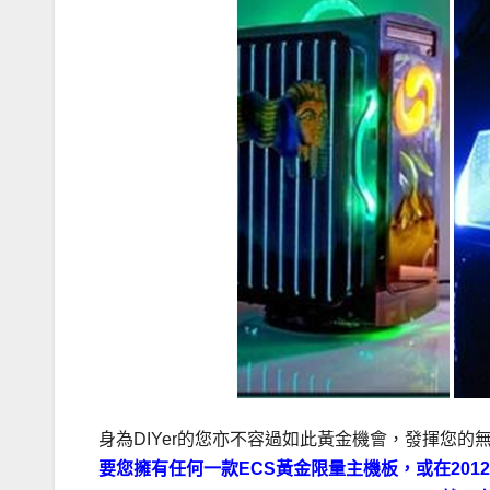
身為DIYer的您亦不容過如此黃金機會，發揮您
要您擁有任何一款
ECS黃金限量主機板，或在
201