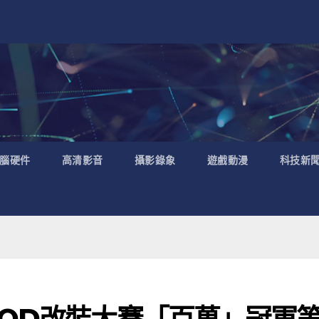
腦硬件
高清影音
攝影錄象
遊戲動漫
科技新
MOD改裝大賽「百萬」冠軍