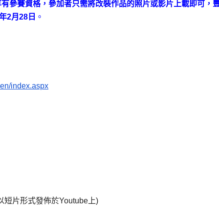
 / FM2)，就可享有參賽資格，參加者只需將改裝作品的照片或影片上載即可，
3年
2月
28日
。
en/index.aspx
短片形式發佈於Youtube上)