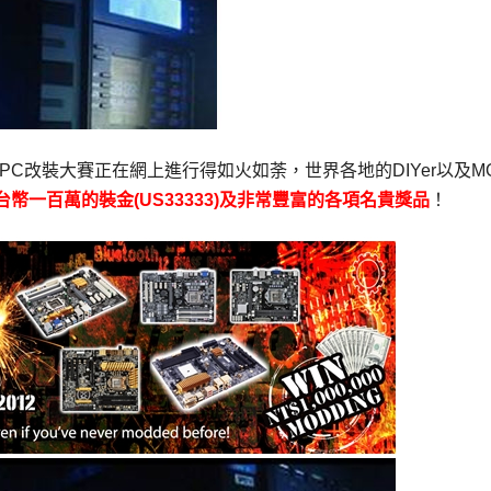
n PC改裝大賽正在網上進行得如火如荼，世界各地的DIYer以及M
台幣一百萬的裝金
(US33333)及非常豐富的各項名貴獎品
！