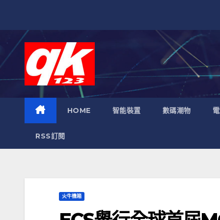
跳
至
內
容
HOME
智能裝置
數碼潮物
電
RSS訂閱
火牛機箱
ECS舉行全球首屆