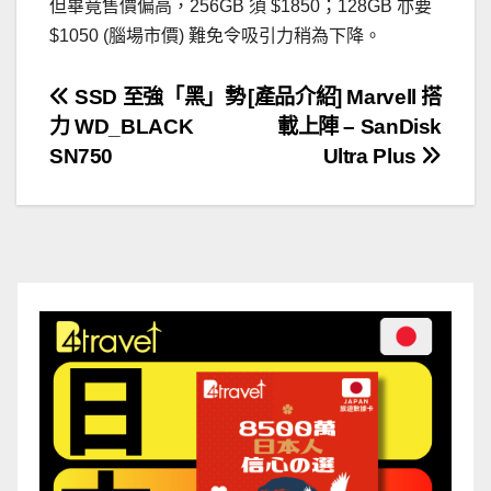
但畢竟售價偏高，256GB 須 $1850；128GB 亦要
$1050 (腦場市價) 難免令吸引力稍為下降。
文
SSD 至強「黑」勢
[產品介紹] Marvell 搭
力 WD_BLACK
載上陣 – SanDisk
章
SN750
Ultra Plus
導
覽