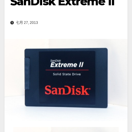
SanDisk Extreme II
七月 27, 2013