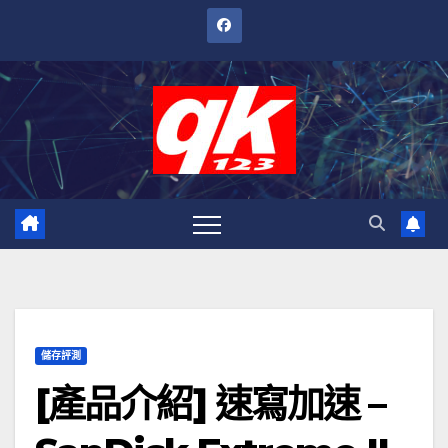
跳
至
內
容
儲存評測
[產品介紹] 速寫加速 –