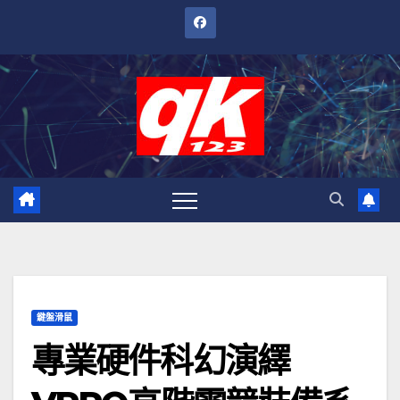
跳
至
內
容
鍵盤滑鼠
專業硬件科幻演繹