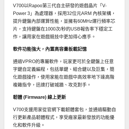
V700以Rapoo第三代自主研發的遊戲晶片「V-
Power 3」為處理器，採用32位元ARM 內核架構，
提升鍵盤內部運算性能，並擁有60MHz運行頻率芯
片
，支持鍵盤在1000次/秒的USB報告率下穩定工
作，
讓用家在遊戲競技中更加得心應手。
軟件
功能強大，內置高容量板載記憶
通過VPRO的專屬軟件，
玩家更可於全鍵盤上任意
字鍵自定義編程，包括單鍵、
組合鍵以及巨集，簡
化遊戲操作，
使用家能在遊戲中高效率地下達高階
複雜指令，迅速打破城牆、
攻克對手。
韌體
(Firmware)
線上更新
V700支援用家從官網下載韌體套包，
並通過驅動自
行更新產品韌體程式，享受廠家最新發放的功能優
化和
軟件升級。