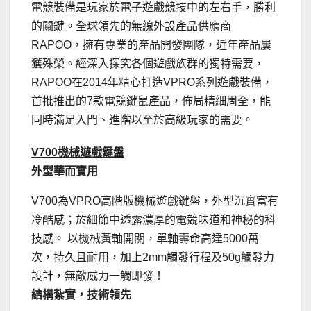
電競裝備是玩家於電子遊戲競技中的左右手，勝利
的關鍵。
全球領先的無線外設產品供應商
RAPOO，
擁有專業的產品開發團隊，近年產品屢
獲殊榮。
經深入探究各個遊戲族群的獨特需要，
RAPOO在2014年精心
打造VPRO系列遊戲裝備，
首批推出的7款電競鍵鼠產品，
佈局精細周全，能
同時滿足入門、進階以至於高級玩家的需要。
V700
機械遊戲鍵盤
外型華而實用
V700為VPRO高階版機械遊戲鍵盤，外型沉實富有
冷酷感；
於細節中透露濃厚的電競味道和神秘的科
技感。 以機械黃軸開關，單軸壽命高達5000萬
次，持久且耐用，加上2
mm觸發行程及50g觸發力
設計，無敵威力一觸即發！
結構紮實，技術領先