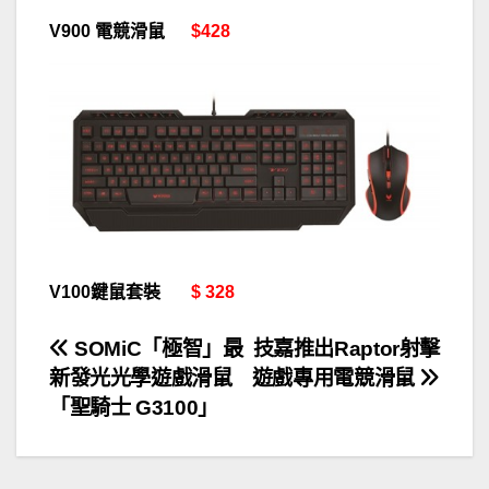
V900 電競滑鼠
$428
V100鍵鼠套裝
$ 328
文
SOMiC「極智」最
技嘉推出Raptor射擊
新發光光學遊戲滑鼠
遊戲專用電競滑鼠
章
「聖騎士 G3100」
導