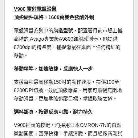
V900 雷射電競滑鼠
頂尖硬件規格，
1600
萬變色弦酷外觀
電競滑鼠系列中的旗艦型號，配置著目前市場上最
高階的 Avago專業級A9800鐳射感測器，能提供
8200dpi的
精準度，捕捉滑鼠在桌面上任何精細的
移動。
移動精準，加速敏捷，反應快人一步
支援每秒最高移動150吋的動作速度，提供100至
8200DP
I切換，效能頂級專業，用家可順暢無阻地
移動滑鼠，
更加準確追蹤目標，掌握取勝之道。
選料認真，按鍵反應可靠，耐力持久
V900裡面的按鍵，均採用日本OMRON-7N的白點
微動開關
，回彈快捷，手感清脆，而且經廠商測試