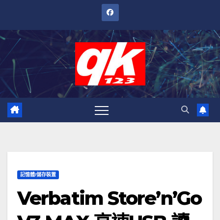
跳
至
內
容
記憶體/儲存裝置
Verbatim Store’n’Go