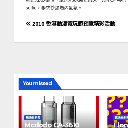
暢遊Xbox攤位、試玩Xbox新遊戲大作及不定
selfie，務求抄熱場內氣氛。
文
2016 香港動漫電玩節預覽精彩活動
章
導
覽
You missed
數碼界新聞
數碼界新
Mcdodo CA-3610
Elon