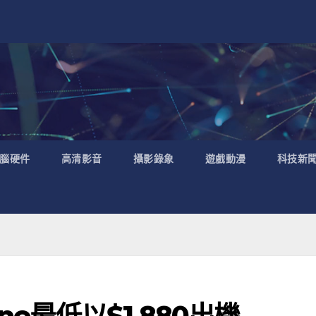
腦硬件
高清影音
攝影錄象
遊戲動漫
科技新
ne最低以$1,880出機