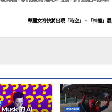
時回答機迷問題，亦會跟機迷於場內進行互動，更會主動出擊跟粉絲
華麗女將快將出現「時空」、「神魔」
聞
 Musk 的 AI
數碼界新聞