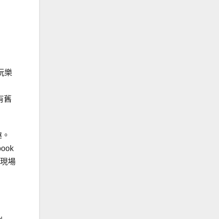
玩樂
還有舊
趣。
ook
場現場