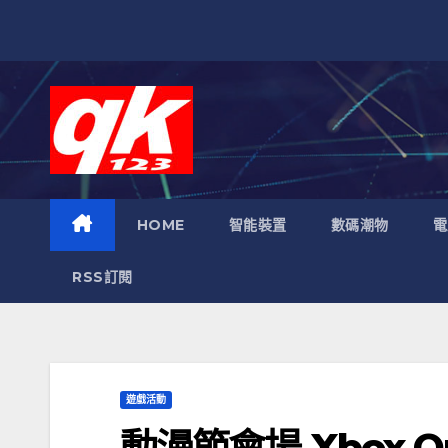
跳
至
內
容
HOME
智能裝置
數碼潮物
電
RSS訂閱
遊戲活動
動漫節會場 Xbox O