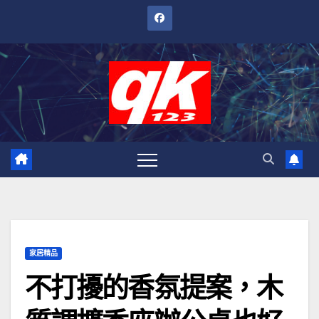
跳
至
內
容
家居精品
不打擾的香氛提案，木