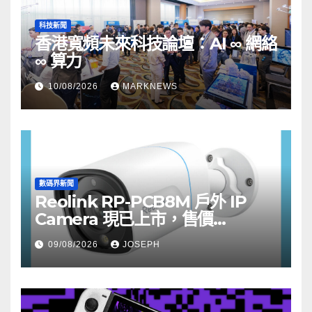
科技新聞
香港寬頻未來科技論壇：AI ∞ 網絡
∞ 算力
10/08/2026
MARKNEWS
數碼界新聞
Reolink RP-PCB8M 戶外 IP
Camera 現已上市，售價
HK$722
09/08/2026
JOSEPH