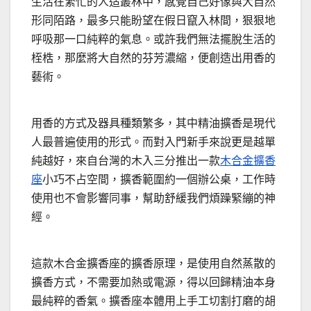
生活在繁忙的人造叢林中，感覺自己好像與大自然
形同陌路，最多只能盼望在假日竄入林間，狠狠地
呼吸那一口純粹的氣息。或許我們無法擺脫生活的
桎梏，那麼將大自然的芬芳濃縮，便創造出用香的
藝術。
用香的方式及器具種類繁多，其中精油擴香是現代
人最普遍使用的形式。而對入門新手來說更是越單
純越好，來自台灣的木入三分推出一款
木合金擴香
座
小巧不占空間，擴香範圍約一個辦公桌，工作時
使用也不會影響同事，幫助舒緩我們煩躁緊繃的神
經。
這款木合金擴香座的擴香原理，是使用自然蒸散的
擴香方式，不需要加熱或電源，得以回歸精油本身
最純粹的香氣。擴香座本體用上手工切割打磨的胡