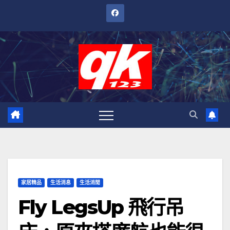
跳
至
內
容
家居精品
生活消息
生活消閒
Fly LegsUp 飛行吊