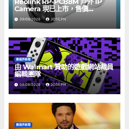
Reolink RP-PCB8M 戶外 IP
Camera 現已上市，售價
HK$722
09/08/2026
JOSEPH
數碼界新聞
由 Walmart 贊助的遊戲網站裁員
編輯團隊
08/08/2026
JOSEPH
數碼界新聞