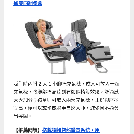
通雙向翻牆盒
販售時內附 2 大 1 小腳托充氣枕，成人可放入一顆
充氣枕，將腿部抬高達到有如躺椅般效果，舒適感
大大加分；孩童則可放入兩顆充氣枕，正好與座椅
等高，便可以或坐或躺更自然入睡，減少因不適發
出哭鬧。
【推薦閱讀】
搭載獨特智能徽章系統，用