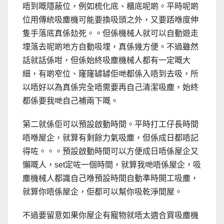
唔到嘅隱蔽位，例如梳化底、櫃底呢啲。平時呢啲
位用傳統吸塵機可能要換吸頭之外，又要踎喺度伸
隻手落底真係攰死。。但係機械人就可以自動遊走
埋落去呢啲地方自動吸埋，真係幾方便。不過雖然
話就話係咁，但係始終吸塵機械人都有一定嘅大
細，有啲窄位、窿窿罅罅佢哋都係入唔到去吸，所
以唔好以為真係完全唔需要再自己清潔吸塵，始終
都係要我哋自己補兩下嘅。
第二就係佢可以預設啟動時間。平時打工仔長時間
唔喺屋企，就算有剩餘力氣吸塵，但係成日都唔記
得咗。。。預設啟動時間可以方便成日唔係屋企又
懶嘅人，set定咗一個時間，就算我哋唔係屋企，吸
塵機械人都識自己喺預設時間自動準時開工吸塵，
就算你唔係屋企，佢都可以幫你吸乾淨間屋。
不過要留意如果你屋企有寵物就唔太適合買吸塵機