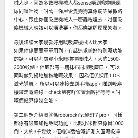
械人喇，因為多數嘅機械人都sense唔到寵物嘅屎
尿同嘔吐物，咁萬一你屋企隻狗狗真係痾咗屎係路
中心，跟住你個吸塵機械人一嘢轟咗埋去，咁個吸
塵機械人應該可以唔洗要，你都應該周屋屎架啦。
最後建議大家幾款好用嘅吸塵機械人比大家！
如果你係簡簡單單用到，冇話追求啲好特別嘅功能
的話，可以考慮買小米嘅拖掃機械人，大約1500-
2000蚊倒。佢底部有一塊抹布同埋吸塵口， 可以
同時做到掃地加拖地嘅效果。 因為佢係採用 LDS
激光導航， 所以可以連接去到手機app，睇到吸塵
機遊走嘅路線，check到有咩位置漏咗掃等等。咁
嘅價錢算係幾全能。
第二個想介紹嘅就係roborock石頭嘅T7 pro， 同樣
都係有吸塵加拖地嘅功能，比起小米都只係貴1000
倒，大約3千幾蚊。佢喺消委會嘅評測入面嘅吸淨