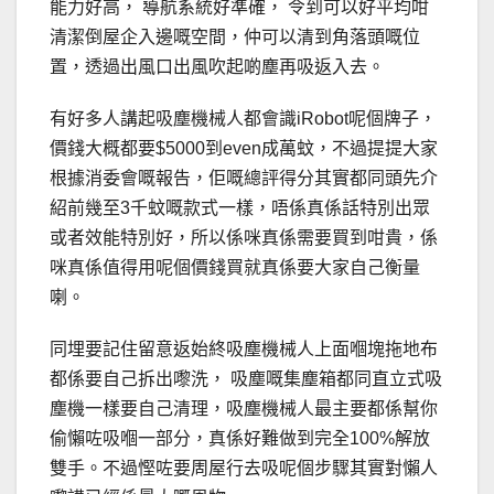
能力好高， 導航系統好準確， 令到可以好平均咁
清潔倒屋企入邊嘅空間，仲可以清到角落頭嘅位
置，透過出風口出風吹起啲塵再吸返入去。
有好多人講起吸塵機械人都會識iRobot呢個牌子，
價錢大概都要$5000到even成萬蚊，不過提提大家
根據消委會嘅報告，佢嘅總評得分其實都同頭先介
紹前幾至3千蚊嘅款式一樣，唔係真係話特別出眾
或者效能特別好，所以係咪真係需要買到咁貴，係
咪真係值得用呢個價錢買就真係要大家自己衡量
喇。
同埋要記住留意返始終吸塵機械人上面嗰塊拖地布
都係要自己拆出嚟洗， 吸塵嘅集塵箱都同直立式吸
塵機一樣要自己清理，吸塵機械人最主要都係幫你
偷懶咗吸嗰一部分，真係好難做到完全100%解放
雙手。不過慳咗要周屋行去吸呢個步驟其實對懶人