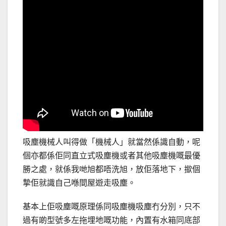
吸塵機械人叫得做「機械人」就當然係識自動，呢
個亦都係佢同直立式吸塵機或者其他吸塵機嘅最優
勝之處，就係我哋旭都唔洗旭，放佢落地下，撳個
摯佢就識自己喺間屋遊走吸塵。
基本上佢吸塵嘅原理係同吸塵機吸塵冇分別，只不
過有啲型號多左拖埋地嘅功能，內置有水箱同底部