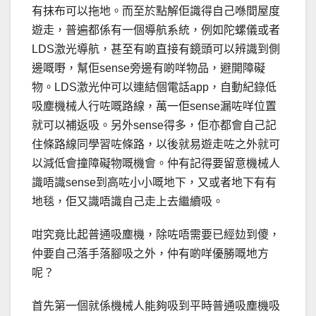
有抹布可以拖地。而至於點解佢識得自己喺間屋度
遊走，普遍都係有一個導航系統，例如陀螺儀或者
LDS激光導航，甚至有啲直接有鏡頭可以辨識到側
邊嘅嘢，幫佢sense旁邊有啲咩物品，避開障礙
物。LDS激光仲可以連結個電話app，自動紀錄低
吸塵機械人行咗嘅路線，萬一佢sense漏咗咩位置
就可以補返吸。另外sense得多，佢亦都會自己記
住條路線同學習咗條路，以後就易遊走咗之外就可
以減低會撞障礙物嘅機會。仲有記得要留意機械人
識唔識sense到高咗小小嘅地下，又或者地下有有
地毯，佢又識唔識自己走上去繼續吸。
咁究竟比起普通吸塵機，除咗唔需要已經攰到傻，
仲要自己落手落腳吸之外，仲有啲咩優勝嘅地方
呢？
首先第一個就係機械人能夠吸到平時普通吸塵機吸