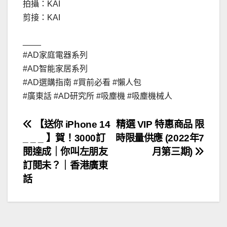
拍攝：KAI
剪接：KAI
____
#AD家庭電器系列
#AD智能家居系列
#AD選購指南 #買前必看 #懶人包
#廣東話 #AD研究所 #吸塵機 #吸塵機械人
文
【送你 iPhone 14
精選 VIP 特惠商品 限
_ _ _ 】賀！3000訂
時限量供應 (2022年7
章
閱達成｜你叫左朋友
月第三期)
導
訂閱未？｜香港廣東
話
覽