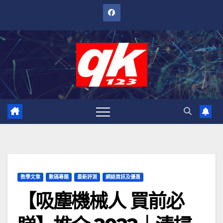
跳
至
內
容
教學文章
數碼專題
最新評測
網絡資訊及優惠
【吸塵機械人 買前必