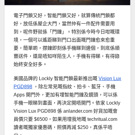
電子門鎖又好，智能門鎖又好，就算傳統門鎖都
好，放低係屋企大門，當然仲有一件配件需要用
到，呢件野就係「門鐘」。特別係今時今日咁嘅環
境，一個可以遙距睇到門口出面嘅門鐘愈來愈重
要，簡單啲，㩒鐘即刻係手機睇到邊個，到底係順
豐送件，還是唔知咩陌生人，手機有得睇，有得錄
始終安全好多。
美國品牌的 Lockly 智能門鎖最新推出嘅
Vision Lux
PGD898
，除左常見嘅指紋、拍卡、藍牙、手機
Apps 開門外，更加有埋智能門鐘及鏡頭，可以係
手機一眼睇到畫面，再決定開唔開門。依家 Lockly
Vision Lux PGD898 係 anlander.com 好貨加嘅會
員價只要 $6500，如果用埋我地嘅 techritual.com
讀者嘅獨家優惠碼，照價再減 $250，真係平唔