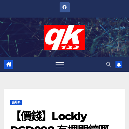
跳
至
內
容
腦場料
【價錢】Lockly