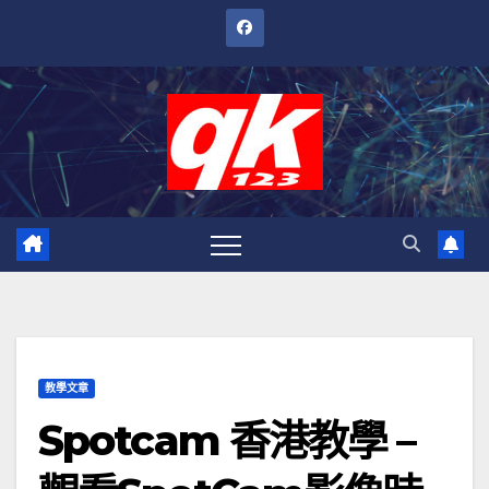
跳
至
內
容
教學文章
Spotcam 香港教學 –