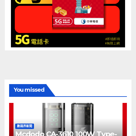
You missed
數碼界新聞
Mcdodo CA-3610 100W Type-