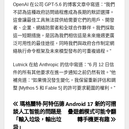
OpenAI 在公司 GPT-5.6 的博客文章中寫道：“我們
不認為這種政府訪問過程應成為長期的默認選擇。
這會讓最佳工具無法提供給需要它們的用戶、開發
者、企業、網絡防禦者和全球合作夥伴。我們採取
這一短期措施，是因為我們相信這是未來幾週更廣
泛可用性的最佳途徑，同時我們與政府合作制定網
絡執行命令框架及未來模型發布的可重複過程。”
Lutnick 在給 Anthropic 的信中寫道：“6 月 12 日信
件的所有其他要求在進一步通知之前仍然有效。”他
補充道：“如果情況發生變化，我保留重新評估和調
整 [Mythos 5 和 Fable 5] 的許可要求範圍的權利。”
文
瑪格麗特·阿特伍德
Android 17 新的可摺
談人工智能的問題是
疊遊戲模式可能令翻
章
「輸入垃圾，輸出垃
轉手機更有趣
圾」