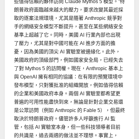
些值得信賴的夥伴訪問 Claude Mythos 5 模型。”特
朗普政府面臨越來越大的壓力，要求改變其最近採
取的逐案法規環境，尤其是隨著 Anthropic 競爭對
手的網絡安全模型不斷提升，甚至在某些網絡安全
基準上超越了它。同時，美國 AI 行業內部也出現
了壓力，尤其是對中國可能在 AI 進步方面的擔
憂，因為美國的頂尖 AI 實驗室被邊緣化。此外，
美國政府的頂級部門，例如國家安全局，已經失去
了對 Mythos 5 的訪問權。現在，Anthropic 基本上
與 OpenAI 擁有相同的協議：在有限的預覽環境中
發布模型，只對獲批准的組織開放，例如值得信賴
的企業和美國政府本身。兩個 AI 實驗室都希望更
普遍的可用性能盡快到來，無論是針對企業交易還
是公眾訪問（例如 Anthropic 的 Fable 5），但最終
取決於特朗普政府。儘管許多人呼籲進行 AI 監
管，包括 AI 實驗室本身，但一些科技領導者目前
的共識是，過去兩週的做法並不理想。事實上，