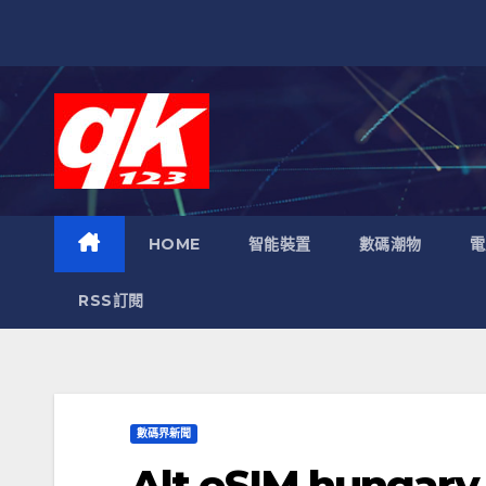
跳
至
內
容
HOME
智能裝置
數碼潮物
電
RSS訂閱
數碼界新聞
Alt eSIM hung