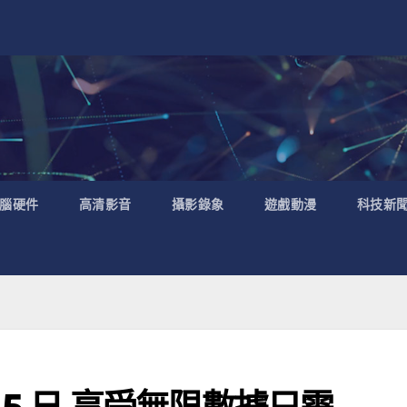
腦硬件
高清影音
攝影錄象
遊戲動漫
科技新
ary 5 日 享受無限數據只需