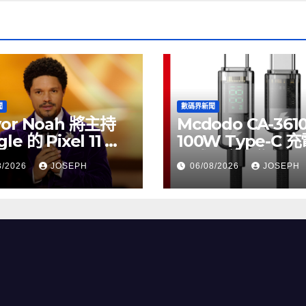
聞
數碼界新聞
vor Noah 將主持
Mcdodo CA-361
le 的 Pixel 11 推
100W Type-C 
動
正式上市，售價
8/2026
JOSEPH
06/08/2026
JOSEPH
HK$115