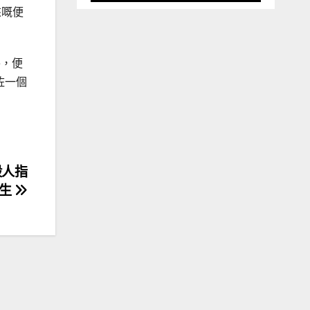
來嘅便
e，便
咗一個
殺人指
喪生