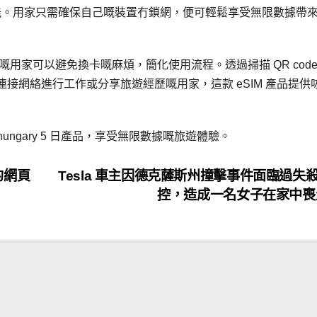
支援 eSIM 功能。用家只需確保自己嘅裝置冇鎖網，便可輕鬆享受無限數據帶
嘅用家可以避免換卡嘅麻煩，簡化使用流程。透過掃描 QR cod
接網絡進行工作或分享旅遊經歷嘅用家，這款 eSIM 產品提供
SIM hungary 5 日產品，享受無限數據嘅旅遊體驗。
的網頁
Tesla 車主因德克薩斯州撞擊事件面臨過失
控，造成一名女子在家中