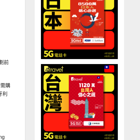
計劃前
只需購
牙利
ng