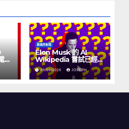
數碼界新聞
0
Elon Musk 的 AI
充電線
Wikipedia 嘗試已經幾
個月沒有更新了
06/08/2026
JOSEPH