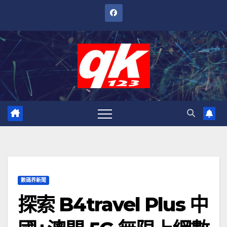
跳
至
內
容
數碼界新聞
探索 B4travel Plus 中