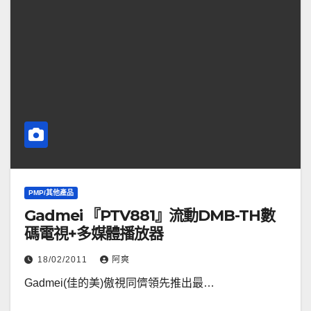
PMP/其他產品
Gadmei 『PTV881』流動DMB-TH數
碼電視+多媒體播放器
18/02/2011
阿爽
Gadmei(佳的美)傲視同儕領先推出最…