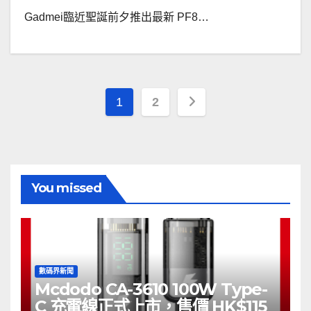
Gadmei臨近聖誕前夕推出最新 PF8…
文
1
2
章
分
頁
You missed
數碼界新聞
Mcdodo CA-3610 100W Type-
C 充電線正式上市，售價 HK$115