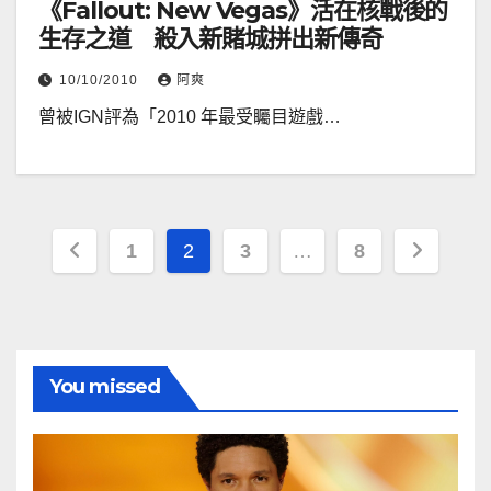
《Fallout: New Vegas》活在核戰後的
生存之道 殺入新賭城拼出新傳奇
10/10/2010
阿爽
曾被IGN評為「2010 年最受矚目遊戲…
文
1
2
3
…
8
章
分
頁
You missed