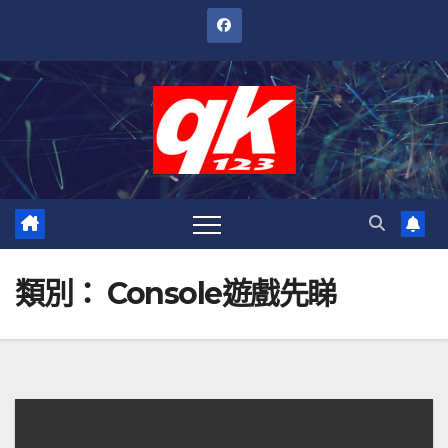
跳
至
內
容
類別：
Console遊戲先睇