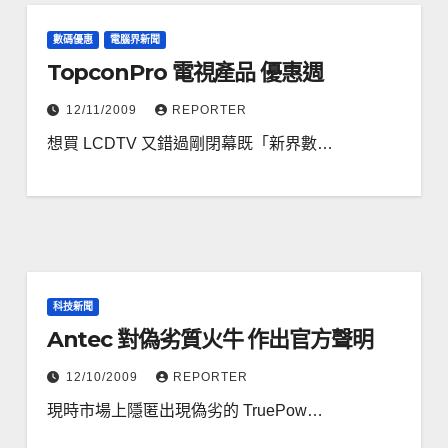
數碼優惠
電腦界新聞
TopconPro 電視產品 優惠週
12/11/2009
REPORTER
想買 LCDTV 又錯過剛閉幕既「新界數…
科技新聞
Antec 對偽劣質火牛 作出官方聲明
12/10/2009
REPORTER
現時市場上隱匿出現偽劣的 TruePow…