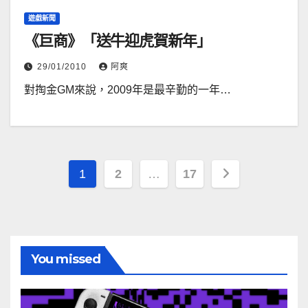
遊戲新聞
《巨商》「送牛迎虎賀新年」
29/01/2010
阿爽
對掏金GM來說，2009年是最辛勤的一年…
文
1
2
…
17
章
分
頁
You missed