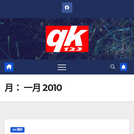
跳
至
內
容
月：
一月 2010
QK場料