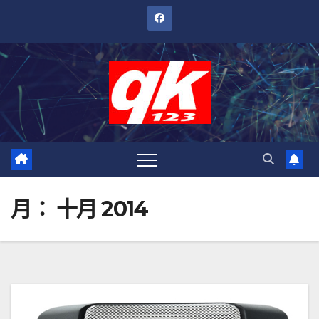
跳
至
內
容
月：
十月 2014