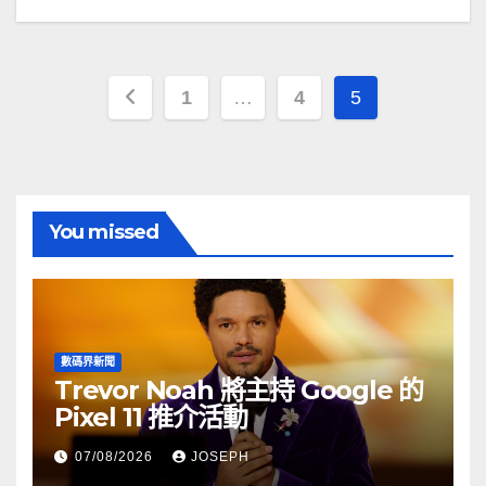
文
1
…
4
5
章
分
頁
You missed
數碼界新聞
Trevor Noah 將主持 Google 的
Pixel 11 推介活動
07/08/2026
JOSEPH