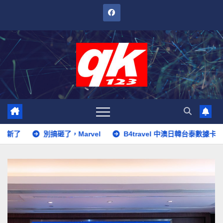
跳
至
內
容
別搞砸了，Marvel
B4travel 中澳日韓台泰數據卡為旅客