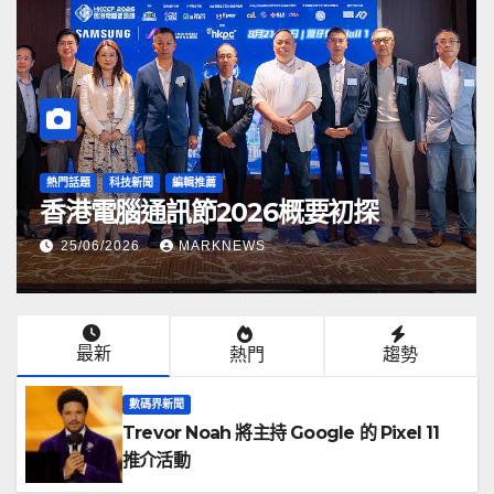
喇叭耳機收音咪及組合
編輯推薦
ra 90s系列重新回歸
DJI Mic Mini
你無線麥克風
KNEWS
07/07/2026
MARKNE
最新
熱門
趨勢
數碼界新聞
Trevor Noah 將主持 Google 的 Pixel 11
推介活動