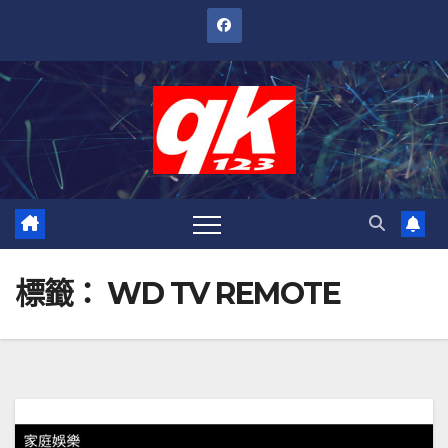
跳
至
內
容
標籤：
WD TV REMOTE