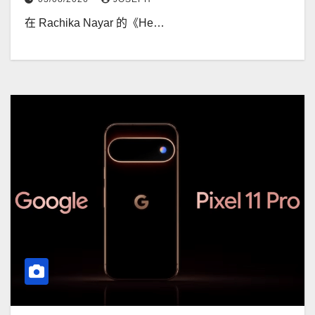
在 Rachika Nayar 的《He…