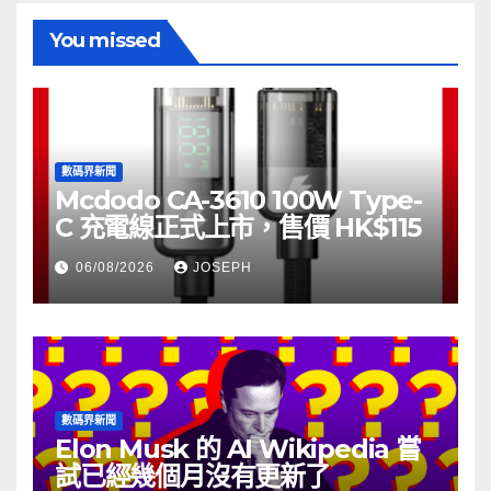
章
You missed
分
頁
數碼界新聞
Mcdodo CA-3610 100W Type-
C 充電線正式上市，售價 HK$115
06/08/2026
JOSEPH
數碼界新聞
Elon Musk 的 AI Wikipedia 嘗
試已經幾個月沒有更新了