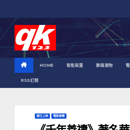
跳
至
內
容
HOME
智能裝置
數碼潮物
電
RSS訂閱
經已上映
電影娛樂
《千年善禱》著名華