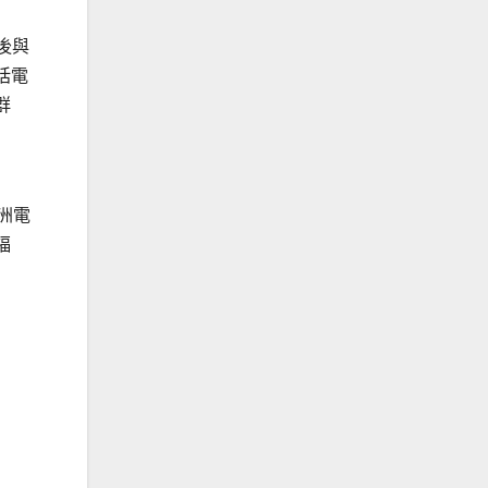
後與
括電
群
洲電
福