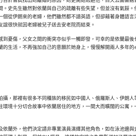
方百計嘗試找出她離婚的原因，她更開始逃避他，白天去圖書館
間。史先生雖然對依蘭與自己的疏離有些失望，但並沒有氣餒。
一個從伊朗來的老婦，他們雖然都不諳英語，但卻藉著身體語言
友誼很快就因老婦被兒子送去安老院而結束。
感到憂傷，父女之間的衝突亦似乎一觸即發，可幸的是依蘭最後
蘭的生活，不再強加自己的意願於她身上，慢慢解開兩人多年的
進行拍攝，那裡有很多不同種族的移民如中國人、俄羅斯人、伊朗人
住環境十分切合故事中依蘭居住的地方，一間大而曠闊的公寓，
及依蘭外，他們決定請非專業演員演繹其他角色，如在泳池邊與