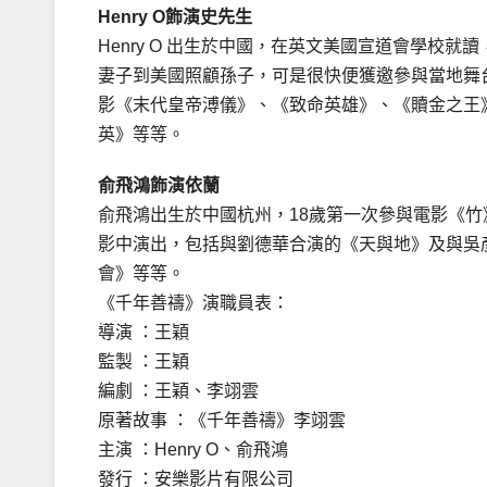
Henry O飾演史先生
Henry O 出生於中國，在英文美國宣道會學校
妻子到美國照顧孫子，可是很快便獲邀參與當地舞
影《末代皇帝溥儀》、《致命英雄》、《贖金之王
英》等等。
俞飛鴻飾演依蘭
俞飛鴻出生於中國杭州，18歲第一次參與電影《
影中演出，包括與劉德華合演的《天與地》及與吳
會》等等。
《千年善禱》演職員表：
導演 ：王穎
監製 ：王穎
編劇 ：王穎、李翊雲
原著故事 ：《千年善禱》李翊雲
主演 ：Henry O、俞飛鴻
發行 ：安樂影片有限公司