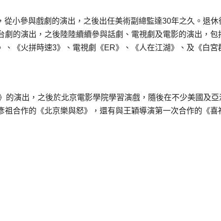
就讀，從小參與戲劇的演出，之後出任美術副總監達30年之久。退休
台劇的演出，之後陸陸續續參與話劇、電視劇及電影的演出，包
》、《火拼時速3》、電視劇《ER》、《人在江湖》、及《白宮
竹》的演出，之後於北京電影學院學習演戲，隨後在不少美國及亞
彥祖合作的《北京樂與怒》，還有與王穎導演第一次合作的《喜