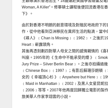
王穎導演於香港出生，18歲遠赴美國學習繪畫及電影，
Woman, A Killer”。修畢碩士課程後便回
下》。
由於對香港不明朗的創意環境及對殖民地政府下的
作，從中他看到亞洲移民在異邦生活的點滴，當中
《尋人》﹝Chan is Missing﹞﹝1982﹞，之後於19
Heart﹞嶄露頭角。
其後再憑刻劃四對華人母女之間的感情親情的《喜福會》﹝
叫座。1995年的《 生命中不能承受的煙 》﹝Smo
Jury Prize – Silver Berlin Bea
﹝Chinese Box﹞﹝1997﹞；有影后蘇珊莎朗頓 ﹝Su
女的《 幸福頂心杉 》﹝Anywhere but Here﹞
﹝Maid in Manhattan﹞﹝2002﹞及黑人女星昆妮拉
﹝2006﹞等等。2007年他再度回歸獨立電影
旅美華人作家李翊雲的小說。