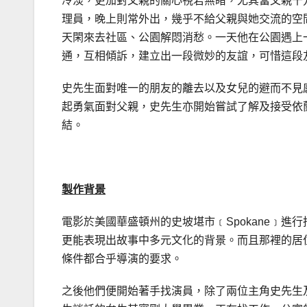
冷淡，更加對父親的關心視若無睹，尤其當父親千
理員，晚上則常外出，幾乎不給父親與她交流的空
天閑來去社區、公園解悶消愁。一天他在公園遇上
通，互相傾訴，建立出一段微妙的友誼，可惜這段
史先生面對唯一的朋友的離去以及女兒的避而不見
起勇氣面對父親，史先生亦開始嘗試了解及接受依
結。
製作背景
電影於美國華盛頓州的史坡堪市﹝Spokane﹞
更能表現出故事中多元文化的背景。而且那裡的居
條件都合乎導演的要求。
之後他們便開始著手找演員，除了兩位主角史先生