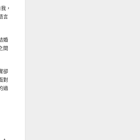
自我，
語言
」
結婚
之間
實卻
面對
的過