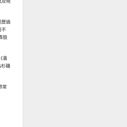
感及現
經歷過
語不
靠肢
《喜
洛杉磯
師常