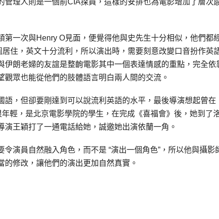
的管理人則是一個前CIA探員，這樣的安排也為電影增加了層次
第一次與Henry O見面，便覺得他與史先生十分相似，他們都
西雅圖居住，英文十分流利，所以演出時，需要刻意改變口音扮作英
與伊朗老婦的友誼是整齣電影其中一個表達情感的重點，完全依
望觀眾也能從他們的肢體語言明白兩人間的交流。
國語，但卻要剛達到可以說流利英語的水平，最後導演想起曾在
還很年輕，是北京電影學院的學生，在完成《喜福會》後，她到了
導演王穎打了一通電話給她，誠邀她出演依蘭一角。
令演員自然融入角色，而不是 “演出一個角色”，所以他與攝影
當的修改，讓他們的演出更加自然真實。