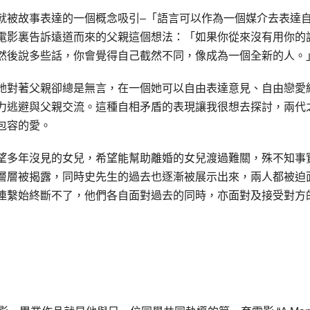
就被故事表達的一個概念吸引–「語言可以作為一個媒介去表達
電影裏告訴遠道而來的父親這個想法：「如果你從來沒有用你的
然後說多些話，你會覺得自己截然不同，像成為一個全新的人。
她對著父親卻總是無言，在一個她可以自由表達意見、自由戀愛
力逃避與父親交流。這種自相矛盾的表現讓我很想去探討，兩代
包容的愛。
望多年沒見的女兒，希望能幫助離婚的女兒渡過難關，殊不知事
層層被揭露，同時史先生的過去也逐漸被展示出來，兩人都被迫
連繫始終斷不了，他們各自面對過去的同時，亦面對及接受對方