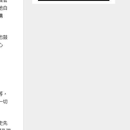
做管
他白
溝
也鼓
心
等，
一切
史先