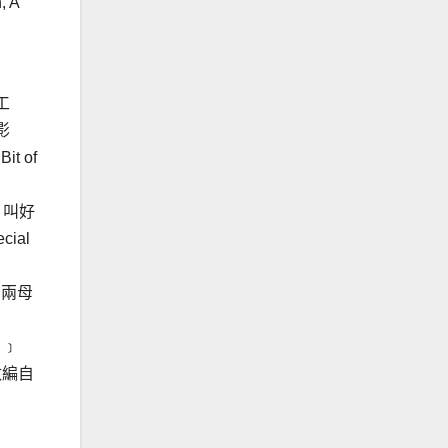
 A
工
影
t of
，叫好
ial
演兩母
》
 ﹞
改編自