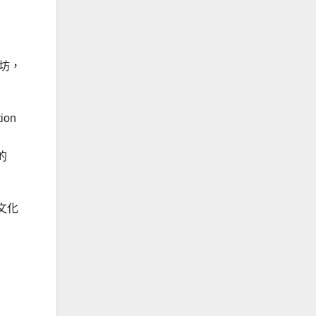
坊，
ion
a的
文化