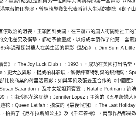
畢業作品就是他與另一位同學共同執導的第一套電影 “A Man,
流香港在香港電台擔任導演，曾經執導幾集代表香港人生活的劇集《獅子山
官僚政治的沮喪，王穎回到美國，在三藩市的唐人街開始社工的
的文化差異及衝擊，都給予他靈感，以低成本製作了他第二套電
85年憑藉探討華人在美生活的電影《點心》﹝Dim Sum: A Little Bi
The Joy Luck Club﹞﹝1993﹞，成功在美國打出名堂
ke﹞更大放異彩，揚威柏林影展，獲得評審特別獎的銀熊獎﹝Spec
r﹞。之後亦拍攝過幾部比較商業的荷里活電影：如與鞏俐及張曼玉合作的《中國匣》
san Sarandon﹞ 及才女妮妲莉寶雯 ﹝Natalie Portman﹞飾
﹝1999﹞；由珍妮花洛庇絲﹝Jennifer Lopez﹞主演的《五星級戀人
迪花﹝Queen Latifah﹞擔演的《最後假期》﹝The Last Holiday
的製作，拍攝了《尼布拉斯加公主》及《千年善禱》，兩部作品都是