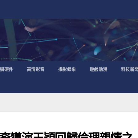
腦硬件
高清影音
攝影錄象
遊戲動漫
科技新
裔導演王穎回歸倫理親情之