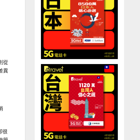
則從
差異
消
卻很