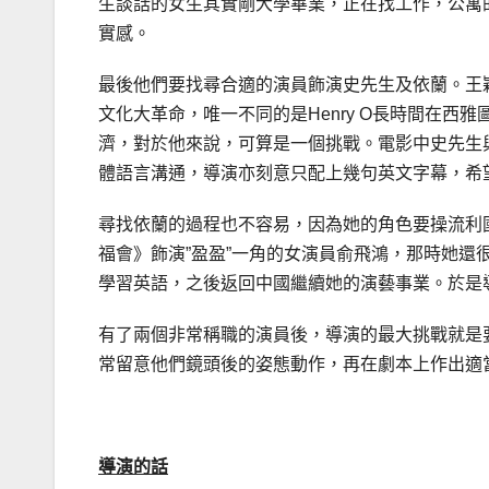
生談話的女生其實剛大學畢業，正在找工作，公寓
實感。
最後他們要找尋合適的演員飾演史先生及依蘭。王穎
文化大革命，唯一不同的是Henry O長時間在
濟，對於他來說，可算是一個挑戰。電影中史先生
體語言溝通，導演亦刻意只配上幾句英文字幕，希
尋找依蘭的過程也不容易，因為她的角色要操流利
福會》飾演”盈盈”一角的女演員俞飛鴻，那時她
學習英語，之後返回中國繼續她的演藝事業。於是
有了兩個非常稱職的演員後，導演的最大挑戰就是要
常留意他們鏡頭後的姿態動作，再在劇本上作出適
導演的話