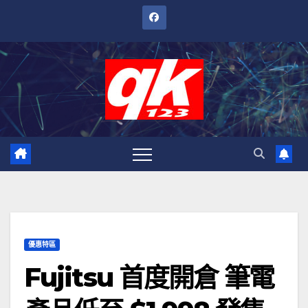
跳
至
內
容
優惠特區
Fujitsu 首度開倉 筆電